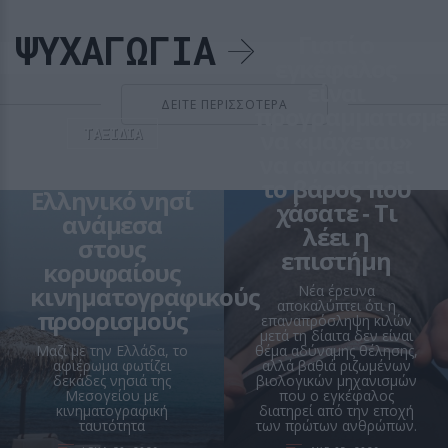
ΨΥΧΑΓΩΓΙΑ
Γιατί ο
εγκέφαλος
είναι
ΔΕΙΤΕ ΠΕΡΙΣΣΟΤΕΡΑ
προγραμματισμέ
ΤΑΞΙΔΙΑ
να «μάχεται»
να ανακτήσει
το βάρος που
Ελληνικό νησί
χάσατε ‑ Τι
ανάμεσα
λέει η
στους
επιστήμη
κορυφαίους
κινηματογραφικούς
Νέα έρευνα
αποκαλύπτει ότι η
προορισμούς
επαναπρόσληψη κιλών
μετά τη δίαιτα δεν είναι
Μαζί με την Ελλάδα, το
θέμα αδύναμης θέλησης,
αφιέρωμα φωτίζει
αλλά βαθιά ριζωμένων
δεκάδες νησιά της
βιολογικών μηχανισμών
Μεσογείου με
που ο εγκέφαλος
κινηματογραφική
διατηρεί από την εποχή
ταυτότητα
των πρώτων ανθρώπων.