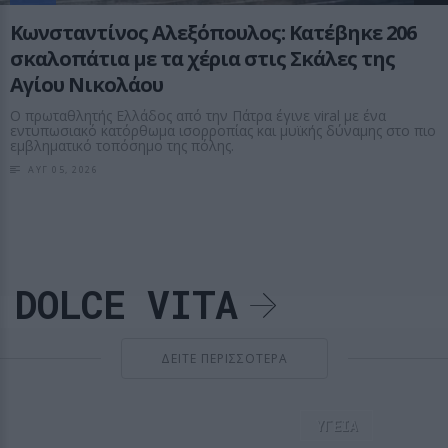
Κωνσταντίνος Αλεξόπουλος: Κατέβηκε 206
σκαλοπάτια με τα χέρια στις Σκάλες της
Αγίου Νικολάου
Ο πρωταθλητής Ελλάδος από την Πάτρα έγινε viral με ένα
εντυπωσιακό κατόρθωμα ισορροπίας και μυϊκής δύναμης στο πιο
εμβληματικό τοπόσημο της πόλης.
ΑΥΓ 05, 2026
DOLCE VITA
ΔΕΙΤΕ ΠΕΡΙΣΣΟΤΕΡΑ
ΥΓΕΙΑ