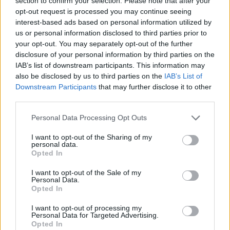
section to confirm your selection. Please note that after your
opt-out request is processed you may continue seeing
interest-based ads based on personal information utilized by
us or personal information disclosed to third parties prior to
your opt-out. You may separately opt-out of the further
disclosure of your personal information by third parties on the
IAB’s list of downstream participants. This information may
also be disclosed by us to third parties on the
IAB’s List of
Downstream Participants
that may further disclose it to other
third parties.
Personal Data Processing Opt Outs
I want to opt-out of the Sharing of my
personal data.
Opted In
CELEBS
I want to opt-out of the Sale of my
Ζόε Σαλντάνα και Νικόλ Κίντμαν: Οι δύο
Personal Data.
Opted In
σταρ του Χόλιγουντ στη Μύκονο
Η Νικόλ Κίντμαν και η Ζόε Σαλντάνα ακολούθησαν τα χνάρια
I want to opt-out of processing my
των μεγαλύτερων αστέρων του παγκόσμιου σινεμά και της
Personal Data for Targeted Advertising.
showbiz, διαλέγοντας τη Μύκονο για τις φετινές καλοκαιρινές
Opted In