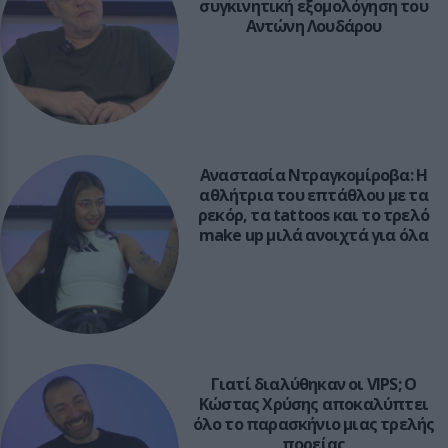
συγκινητική εξομολόγηση του
Αντώνη Λουδάρου
Αναστασία Ντραγκομίροβα: H
αθλήτρια του επτάθλου με τα
ρεκόρ, τα tattoos και το τρελό
make up μιλά ανοιχτά για όλα
Γιατί διαλύθηκαν οι VIPS; Ο
Κώστας Χρύσης αποκαλύπτει
όλο το παρασκήνιο μιας τρελής
πορείας