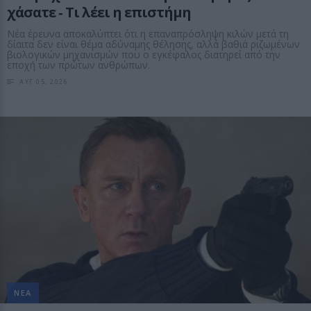
χάσατε ‑ Τι λέει η επιστήμη
Νέα έρευνα αποκαλύπτει ότι η επαναπρόσληψη κιλών μετά τη
δίαιτα δεν είναι θέμα αδύναμης θέλησης, αλλά βαθιά ριζωμένων
βιολογικών μηχανισμών που ο εγκέφαλος διατηρεί από την
εποχή των πρώτων ανθρώπων.
ΑΥΓ 05, 2026
ΝΕΑ