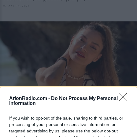
ΑΥΓ 06, 2026
ArionRadio.com -
Do Not Process My Personal
ΝΕΑ
Information
Η Αποστολία Ζώη σε παραλία: «Χαρούμενη,
If you wish to opt-out of the sale, sharing to third parties, or
γεμάτη αλμύρα»
processing of your personal or sensitive information for
Οι φωτογραφίες που ανάρτησε στο Instagram η Αποστολία Ζώη
targeted advertising by us, please use the below opt-out
ΑΥΓ 06, 2026