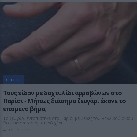
CELEBS
Τους είδαν με δαχτυλίδι αρραβώνων στο
Παρίσι ‑ Μήπως διάσημο ζευγάρι έκανε το
επόμενο βήμα;
Το ζευγάρι εντοπίστηκε στο Παρίσι με βέρες του γαλλικού οίκου
Boucheron στο αριστερό χέρι
ΑΥΓ 06, 2026