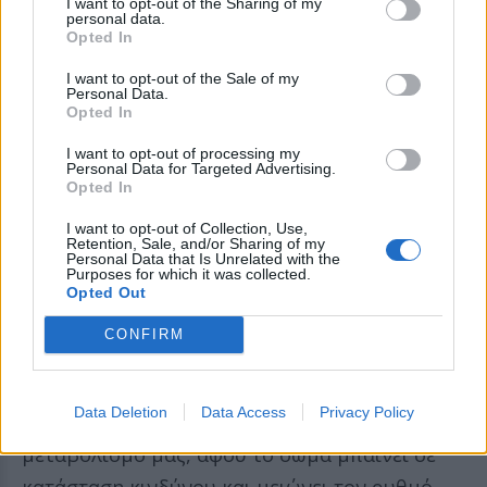
Έλλειψη ύπνου
I want to opt-out of the Sharing of my
personal data.
Opted In
Ο κακός ύπνος μπορεί να προκαλέσει πολλές
I want to opt-out of the Sale of my
ασθένειες, όπως προβλήματα με την καρδιά,
Personal Data.
Opted In
διαβήτη ή ακόμα κι κατάθλιψη. Ο ανεπαρκής
ύπνος, σύμφωνα με μελέτες, μπορεί να
I want to opt-out of processing my
Personal Data for Targeted Advertising.
μειώσει τον μεταβολισμό αλλά και να αυξήσει
Opted In
τις πιθανότητες για να πάρουμε κιλά.
I want to opt-out of Collection, Use,
Retention, Sale, and/or Sharing of my
Personal Data that Is Unrelated with the
Κατανάλωση λίγων θερμίδων
Purposes for which it was collected.
Opted Out
Το να καταναλώνει κάποιος λίγες ή ελάχιστες
CONFIRM
θερμίδες, δεν σημαίνει πως θα χάσει και
βάρος. Αντίθετα, η κατανάλωση μικρού
Data Deletion
Data Access
Privacy Policy
αριθμού θερμίδων, μπορεί να μείωση τον
μεταβολισμό μας, αφού το σώμα μπαίνει σε