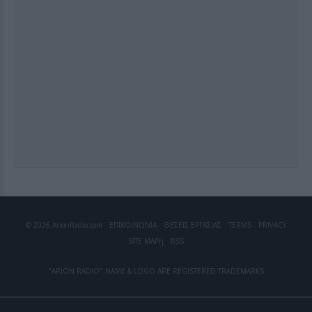
© 2026 ArionRadio.com
ΕΠΙΚΟΙΝΩΝΙΑ
ΘΕΣΕΙΣ ΕΡΓΑΣΙΑΣ
TERMS
PRIVACY
SITE MAP
η
RSS
"ARION RADIO" NAME & LOGO ARE REGISTERED TRADEMARKS