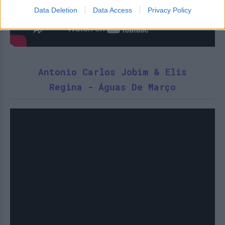
Data Deletion
Data Access
Privacy Policy
Antonio Carlos Jobim & Elis
Regina - Águas De Março