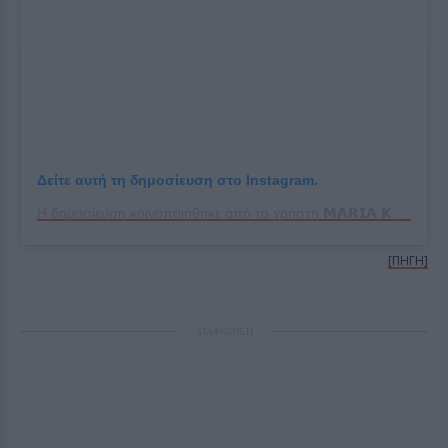
Δείτε αυτή τη δημοσίευση στο Instagram.
Η δημοσίευση κοινοποιήθηκε από το χρήστη 𝗠𝗔𝗥𝗜𝗔 𝗞𝗢𝗥𝗜𝗡𝗧𝗛𝗜𝗢𝗨 (@mariakorinthiou)
[ΠΗΓΗ]
ΔΙΑΦΗΜΙΣΗ