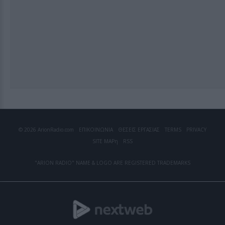
© 2026 ArionRadio.com
ΕΠΙΚΟΙΝΩΝΙΑ
ΘΕΣΕΙΣ ΕΡΓΑΣΙΑΣ
TERMS
PRIVACY
SITE MAP
η
RSS
"ARION RADIO" NAME & LOGO ARE REGISTERED TRADEMARKS