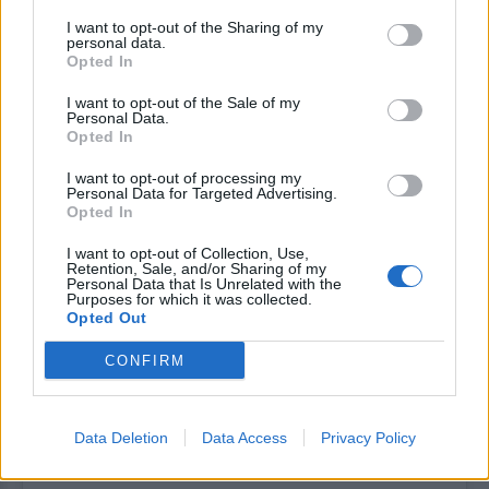
στη «δύναμή» τους στην φωτογράφιση που
I want to opt-out of the Sharing of my
έκανε για λογαριασμό εταιρείας εσωρούχων.
personal data.
Opted In
Η Μαρία Κορινθίου ποζάρει στον
I want to opt-out of the Sale of my
Personal Data.
φωτογραφικό φακό με μαύρα και ροζ
Opted In
εσώρουχα κερδίζοντας πολλά κολακευτικά
I want to opt-out of processing my
σχόλια για τη σeξι σιλουέτα και τις σeξι πόζες
Personal Data for Targeted Advertising.
Opted In
της κάτι που είχε γίνει και στην αισθησιακή
I want to opt-out of Collection, Use,
φωτογράφισή της ως ζωγράφος πριν μερικες
Retention, Sale, and/or Sharing of my
Personal Data that Is Unrelated with the
ημέρες.
Purposes for which it was collected.
Opted Out
Δείτε τις φωτογραφίες:
CONFIRM
Data Deletion
Data Access
Privacy Policy