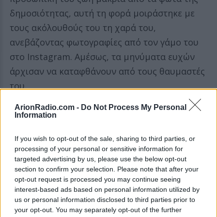
δημοσιότητας, αυτή τη φορά μοιράστηκε με
τους ακόλουθούς του τη χαρά του,
ανεβάζοντας φωτογραφίες από τον γάμο του
στο Instagram. Αμέσως, τα μηνύματα ευχών
άρχισαν να καταφθάνουν από τους θαυμαστές
του.
ArionRadio.com -
Do Not Process My Personal
Το μυστήριο φαίνεται πως έγινε σε δημαρχείο,
Information
με τη νύφη να φορά ένα εντυπωσιακό φόρεμα
σε γκρι χρώμα, διακοσμημένο με λουλούδια,
If you wish to opt-out of the sale, sharing to third parties, or
processing of your personal or sensitive information for
ενώ ο γαμπρός φορούσε ένα γκρι κοστούμι
targeted advertising by us, please use the below opt-out
που ταίριαζε απόλυτα. Στις φωτογραφίες, οι
section to confirm your selection. Please note that after your
opt-out request is processed you may continue seeing
δυο τους λάμπουν από ευτυχία, κρατώντας
interest-based ads based on personal information utilized by
την ανθοδέσμη και χαμογελώντας ζεστά τόσο
us or personal information disclosed to third parties prior to
κατά τη διάρκεια της τελετής όσο και στο
your opt-out. You may separately opt-out of the further