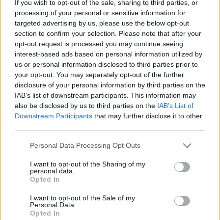
If you wish to opt-out of the sale, sharing to third parties, or
προβλήθηκαν μέσα από το MEGA και είχαν
processing of your personal or sensitive information for
targeted advertising by us, please use the below opt-out
καταγράψει ρεκόρ τηλεθέασης με ποσοστό
section to confirm your selection. Please note that after your
76,7% στο επεισόδιο που προβλήθηκε στις 9
opt-out request is processed you may continue seeing
interest-based ads based on personal information utilized by
Φεβρουαρίου του 1998, το οποίο
us or personal information disclosed to third parties prior to
μεταφράζεται σε περισσότερους από 3.500.000
your opt-out. You may separately opt-out of the further
disclosure of your personal information by third parties on the
τηλεθεατές. Μάλιστα, ούτε το Μουντιάλ της
IAB’s list of downstream participants. This information may
Γαλλίας το καλοκαίρι του 1998 δεν κατάφερε
also be disclosed by us to third parties on the
IAB’s List of
να φτάσει αυτά τα νούμερα.
Downstream Participants
that may further disclose it to other
third parties.
Personal Data Processing Opt Outs
I want to opt-out of the Sharing of my
personal data.
Opted In
I want to opt-out of the Sale of my
Personal Data.
Opted In