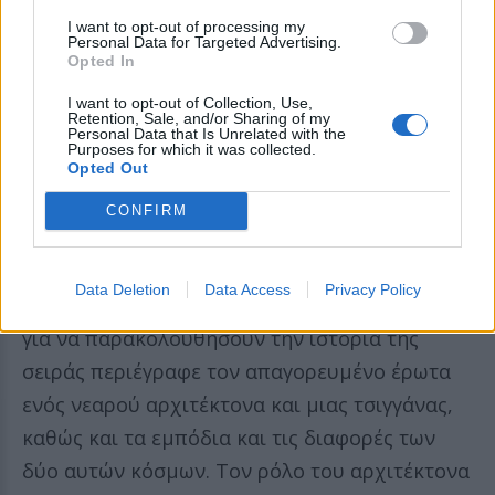
I want to opt-out of processing my
Personal Data for Targeted Advertising.
Opted In
I want to opt-out of Collection, Use,
Retention, Sale, and/or Sharing of my
Personal Data that Is Unrelated with the
Purposes for which it was collected.
Opted Out
CONFIRM
Κάθε Δευτέρα βράδυ, οι δρόμοι άδειαζαν. Οι
Data Deletion
Data Access
Privacy Policy
τηλεθεατές συντονίζονταν στις οθόνες τους
για να παρακολουθήσουν την ιστορία της
σειράς περιέγραφε τον απαγορευμένο έρωτα
ενός νεαρού αρχιτέκτονα και μιας τσιγγάνας,
καθώς και τα εμπόδια και τις διαφορές των
δύο αυτών κόσμων. Τον ρόλο του αρχιτέκτονα