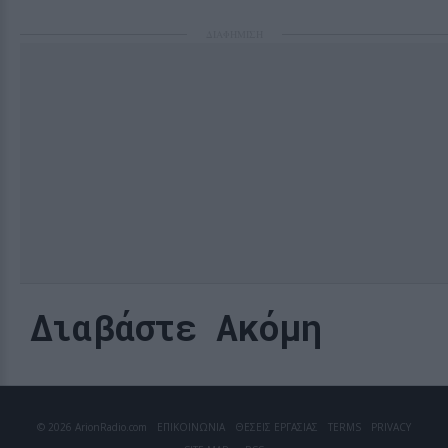
ΔΙΑΦΗΜΙΣΗ
Διαβάστε Ακόμη
© 2026 ArionRadio.com
ΕΠΙΚΟΙΝΩΝΙΑ
ΘΕΣΕΙΣ ΕΡΓΑΣΙΑΣ
TERMS
PRIVACY