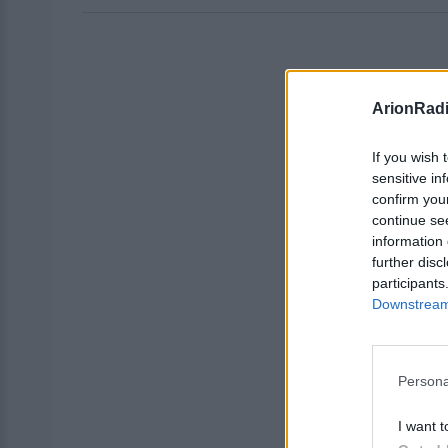
ArionRad
If you wish 
sensitive in
confirm you
continue se
information 
further disc
participants
Downstream 
Persona
I want t