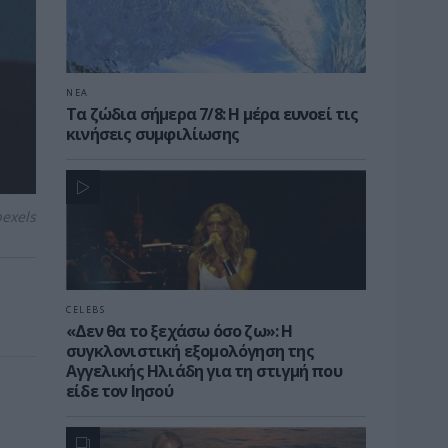
ΝΕΑ
Τα ζώδια σήμερα 7/8: Η μέρα ευνοεί τις
κινήσεις συμφιλίωσης
pexels
CELEBS
«Δεν θα το ξεχάσω όσο ζω»: Η
συγκλονιστική εξομολόγηση της
Αγγελικής Ηλιάδη για τη στιγμή που
είδε τον Ιησού