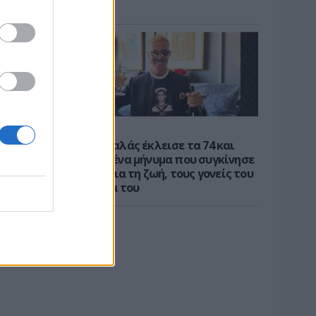
βίντεο
CELEBS
Ο Λάκης Γαβαλάς έκλεισε τα 74 και
μοιράστηκε ένα μήνυμα που συγκίνησε
- Τι έγραψε για τη ζωή, τους γονείς του
και την υγεία του