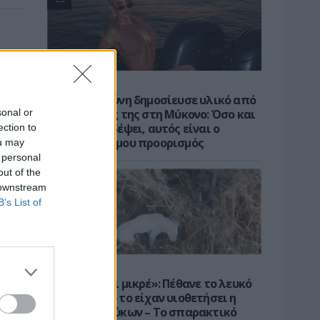
ΝΕΑ
Η Ιωάννα Τούνη δημοσίευσε υλικό από
sonal or
τις διακοπές της στη Μύκονο: Όσο και
αν έχω ταξιδέψει, αυτός είναι ο
ection to
αγαπημένος μου προορισμός
ou may
 personal
out of the
 downstream
B’s List of
ΝΕΑ
«Καλό ταξίδι μικρέ»: Πέθανε το λευκό
κουτάβι που το είχαν υιοθετήσει η
αγέλη των λύκων – Το σπαρακτικό