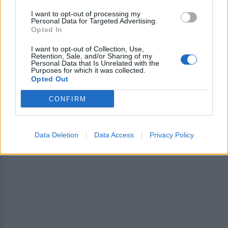
Έτσι, αντικαταστάθηκε από το πρώτο στη
I want to opt-out of processing my
Personal Data for Targeted Advertising.
λίστα των εφεδρικών, τραγούδι. Πρόκειται για
Opted In
το τραγούδι με τίτλο «Unhurt me», με
I want to opt-out of Collection, Use,
ερμηνεύτρια τη Ναυσικά Γαβριλάκη και
Retention, Sale, and/or Sharing of my
Personal Data that Is Unrelated with the
συνθέτες και στιχουργούς τους Δημήτρη
Purposes for which it was collected.
Opted Out
Κουμπή και Ναυσικά Γαβριλάκη.
CONFIRM
[ΠΗΓΗ]
Data Deletion
Data Access
Privacy Policy
ΔΙΑΦΗΜΙΣΗ