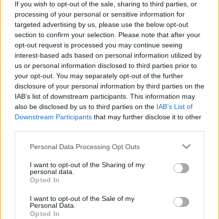
ελληνικά - λαϊκά τραγούδια από τους Κώστα
If you wish to opt-out of the sale, sharing to third parties, or
processing of your personal or sensitive information for
Αγέρη και τον, Κώστα Καραφώτη. Ωστόσο αυτό
targeted advertising by us, please use the below opt-out
που προκάλεσε έκπηλξη στο κοινό είναι το
section to confirm your selection. Please note that after your
opt-out request is processed you may continue seeing
γεγονός ότι το τραγούδι στο οποίο ήταν
interest-based ads based on personal information utilized by
συνθέτης και στιχουργός ο γνωστός
us or personal information disclosed to third parties prior to
καλλιτέχνης, Μπάμπης Στόκας έμεινε εκτός.
your opt-out. You may separately opt-out of the further
disclosure of your personal information by third parties on the
IAB’s list of downstream participants. This information may
Ο λόγος για το τραγούδι «Θα μάθω να αγαπώ»
also be disclosed by us to third parties on the
IAB’s List of
με ερμηνευτές τη Σαλίνα Γαβαλά και τον Tsiak.
Downstream Participants
that may further disclose it to other
third parties.
Όπως έγινε γνωστό αποκλείστηκε από τον
εθνικό τελικό, καθώς παρά τους όρους και
Personal Data Processing Opt Outs
προϋποθέσεις συμμετοχής στη διαδικασία
I want to opt-out of the Sharing of my
personal data.
επιλογής, ο τίτλος του τραγουδιού
Opted In
δημοσιοποιήθηκε (γνωστοποιήθηκε στο κοινό)
I want to opt-out of the Sale of my
από την ερμηνεύτρια.
Personal Data.
Opted In