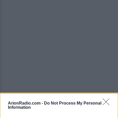
ArionRadio.com -
Do Not Process My Personal
Οι 12 φιναλίστ προκάλεσαν έκπληξη στο κοινό
Information
μιας και ανάμεσα τους βρίσκονται και