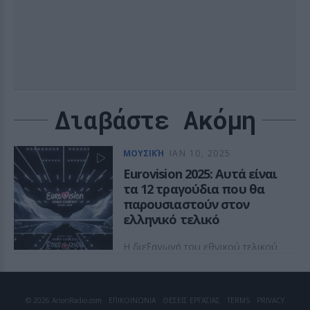
Διαβάστε Ακόμη
ΜΟΥΣΙΚΉ
ΙΑΝ 10, 2025
Eurovision 2025: Αυτά είναι
τα 12 τραγούδια που θα
παρουσιαστούν στον
ελληνικό τελικό
Η διεξαγωγή του εθνικού τελικού
για τον διαγωνισμό τραγουδιού θα
πραγματοποιηθεί στις 30
Ιανουαρίου στο Christmas Theater
© 2026 ArionRadio.com
ΕΠΙΚΟΙΝΩΝΙΑ
ΘΕΣΕΙΣ ΕΡΓΑΣΙΑΣ
TERMS
PRIVACY