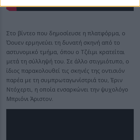
Στο βίντεο που δημοσίευσε η πλατφόρμα, ο
Όουεν ερμηνεύει τη δυνατή σκηνή από το
αστυνομικό τμήμα, όπου ο Τζέιμι κρατείται
μετά τη σύλληψή του. Σε άλλο στιγμιότυπο, ο
ίδιος παρακολουθεί τις σκηνές της οντισιόν
παρέα με τη συμπρωταγωνίστριά του, Έριν
Ντόχερτι, η οποία ενσαρκώνει την ψυχολόγο
Μπριόνι Άριστον.