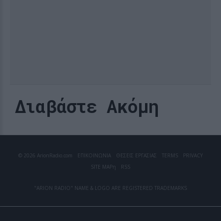
Διαβάστε Ακόμη
© 2026 ArionRadio.com
ΕΠΙΚΟΙΝΩΝΙΑ
ΘΕΣΕΙΣ ΕΡΓΑΣΙΑΣ
TERMS
PRIVACY
SITE MAP
η
RSS
"ARION RADIO" NAME & LOGO ARE REGISTERED TRADEMARKS