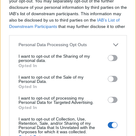
your opt-out. You may separately opt-out of the further
«Υπάρχουν κάποια προβλήματα, δεν μπορούν
disclosure of your personal information by third parties on the
να λυθούν άμεσα. Τώρα χρειάζεται
IAB’s list of downstream participants. This information may
also be disclosed by us to third parties on the
IAB’s List of
παρακολούθηση και η γιατροί θα πάρουν
Downstream Participants
that may further disclose it to other
αποφάσεις. Στο «Γεννηματάς» μεταφέρθηκε
third parties.
για το θέμα του ματιού του, γιατί είχε κάποια
Personal Data Processing Opt Outs
προβλήματα, τον είδε η ομάδα και θα τον
I want to opt-out of the Sharing of my
παρακολουθήσει και θα τον ξαναδούν. Αφού
personal data.
Opted In
δουν την εξέλιξη θα αποφασίσουν αν θα
παρέμβουν ή εάν πηγαίνει καλύτερα και δεν
I want to opt-out of the Sale of my
Personal Data.
θα χρειαστεί. Δεν ξέρουμε ακόμα αν θα
Opted In
χρειαστεί επέμβαση. Θα τον ξαναδούν και θα
I want to opt-out of processing my
Personal Data for Targeted Advertising.
αποφασίσουν. Στο «Γεννηματάς» θα έρχεται
Opted In
μόνο για το θέμα του ματιού. Στο ΚΑΤ
I want to opt-out of Collection, Use,
ασχολούνται με την άκρα χείρα και θα τον
Retention, Sale, and/or Sharing of my
Personal Data that Is Unrelated with the
παρακολουθήσουν τα επόμενα 24ωρα για να
Purposes for which it was collected.