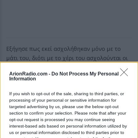
Εξήγησε πως εκεί ασχολήθηκαν μόνο με το
μάτι του, διότι με το χέρι του ασχολούνται οι
γιατροί του ΚΑΤ στο οποίο θα παραμείνει το
ArionRadio.com -
Do Not Process My Personal
επόμενο διάστημα, και φαίνεται πως θα
Information
πρέπει να δοθεί χρόνος, ώστε να τον
If you wish to opt-out of the sale, sharing to third parties, or
παρακολουθήσουν και να αποφασίσουν εάν
processing of your personal or sensitive information for
χρειάζεται τελικά χειρουργείο ή όχι.
targeted advertising by us, please use the below opt-out
section to confirm your selection. Please note that after your
Η ανακοίνωση της Ματίνας Παγώνη για τον
opt-out request is processed you may continue seeing
interest-based ads based on personal information utilized by
Άρη Μουγκοπέτρο
us or personal information disclosed to third parties prior to