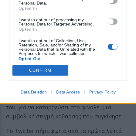
Personal Data.
A post shared by Eurovisión España - RTVE 🇪🇸 (@eurovisiontve)
Opted In
I want to opt-out of processing my
Personal Data for Targeted Advertising.
Opted In
Η σκηνοθεσία ακολούθησε πιστά την
I want to opt-out of Collection, Use,
ατμόσφαιρα του επίσημου βιντεοκλίπ, με
Retention, Sale, and/or Sharing of my
Personal Data that Is Unrelated with the
σκηνικά εμπνευσμένα από ένα σκοτεινό δάσος
Purposes for which it was collected.
Opted Out
και μια απόκοσμη λίμνη, πλαισιωμένα από
μπλε και μοβ φωτισμούς που ενίσχυαν την
CONFIRM
αίσθηση εγκλωβισμού και λύτρωσης. Ο JJ
ξεκίνησε την εμφάνιση μέσα σε έναν κύκλο
Data Deletion
Data Access
Privacy Policy
φωτός, σαν να γεννιέται μέσα από τη μοναξιά
του, για να καταρρεύσει στο φινάλε, μια
συμβολική στιγμή κάθαρσης που συγκίνησε.
Το Twitter πήρε φωτιά από τα πρώτα λεπτά