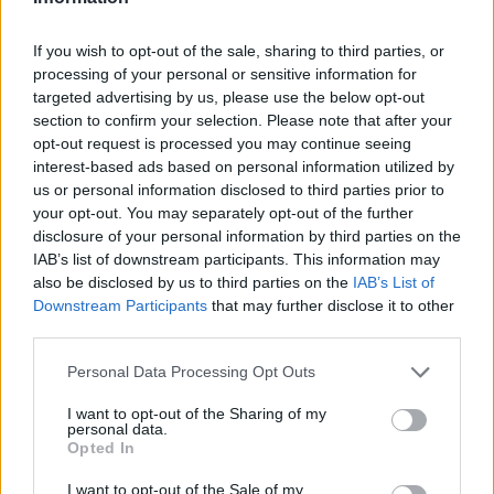
αποσπώντας ένα παρατεταμένο χειροκρότημα
If you wish to opt-out of the sale, sharing to third parties, or
από τον κόσμο στην αρένα.
processing of your personal or sensitive information for
targeted advertising by us, please use the below opt-out
section to confirm your selection. Please note that after your
Δείτε την εμφάνισή του
opt-out request is processed you may continue seeing
interest-based ads based on personal information utilized by
us or personal information disclosed to third parties prior to
your opt-out. You may separately opt-out of the further
disclosure of your personal information by third parties on the
IAB’s list of downstream participants. This information may
also be disclosed by us to third parties on the
IAB’s List of
Downstream Participants
that may further disclose it to other
third parties.
Personal Data Processing Opt Outs
I want to opt-out of the Sharing of my
personal data.
Opted In
View this post on Instagram
I want to opt-out of the Sale of my