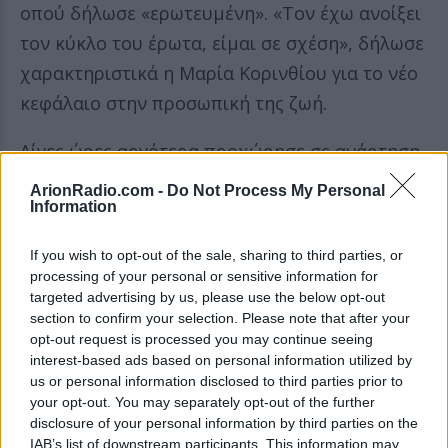
οπού δήλωσε «ερωτευμένη». «Τον έχω ανοίξει
τον κύκλο του έρωτα, είμαι σε σχέση», δήλωσε
χαρακτηριστικά η Μαρία Κορινθίου για το νέο
κεφάλαιο στην προσωπική της ζωή.
Λίγες ώρες αργότερα προχώρησε σε ανάρτηση
στον προσωπικό της λογαριασμό στο
ArionRadio.com -
Do Not Process My Personal
Information
Instagram αποκαλύπτοντας τον νέο σύντροφό
της.
If you wish to opt-out of the sale, sharing to third parties, or
processing of your personal or sensitive information for
Ασχολίαστες δεν άφησε τις εξελίξεις ο
targeted advertising by us, please use the below opt-out
Γιάννης Αϊβάζης και μέσω Instagram
section to confirm your selection. Please note that after your
opt-out request is processed you may continue seeing
γράφοντας «Χαμός! Καλημέρα»
interest-based ads based on personal information utilized by
προσθέτοντας χαμογελαστά emoji, χωρίς να
us or personal information disclosed to third parties prior to
your opt-out. You may separately opt-out of the further
περνά σε λεπτομέρειες.
disclosure of your personal information by third parties on the
IAB’s list of downstream participants. This information may