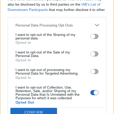
Συγκεκριμένα, η ηθοποιός μοιράστηκε μία
also be disclosed by us to third parties on the
IAB’s List of
ασπρόμαυρη εικόνα τους, αναφέροντας το
Downstream Participants
that may further disclose it to other
third parties.
όνομα του Γιώργου Καραθανάση και
προσθέτοντας μια κόκκινη καρδιά.
Personal Data Processing Opt Outs
I want to opt-out of the Sharing of my
Ο Γιώργος Καραθανάσης εργάζεται ως
personal data.
Opted In
αντιπρόεδρος σε γνωστή εταιρία μπαχαρικών
και η γνωριμία του με την ηθοποιό, φαίνεται
I want to opt-out of the Sale of my
Personal Data.
πως έγινε στο πλαίσιο της συνεργασίας τους,
Opted In
καθώς η Μαρία Κορινθίου έχει διαφημίσει
I want to opt-out of processing my
Personal Data for Targeted Advertising.
σχετικά προϊόντα.
Opted In
I want to opt-out of Collection, Use,
Retention, Sale, and/or Sharing of my
Personal Data that Is Unrelated with the
Purposes for which it was collected.
Opted Out
CONFIRM