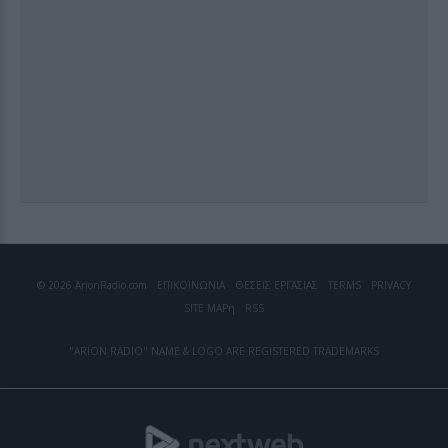
© 2026 ArionRadio.com
ΕΠΙΚΟΙΝΩΝΙΑ
ΘΕΣΕΙΣ ΕΡΓΑΣΙΑΣ
TERMS
PRIVACY
SITE MAP
η
RSS
"ARION RADIO" NAME & LOGO ARE REGISTERED TRADEMARKS