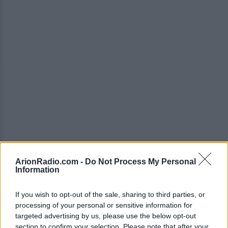
ArionRadio.com -
Do Not Process My Personal
Information
If you wish to opt-out of the sale, sharing to third parties, or
processing of your personal or sensitive information for
Το μεσημέρι της Πέμπτης 7 Αυγούστου, η
targeted advertising by us, please use the below opt-out
section to confirm your selection. Please note that after your