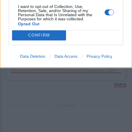
I want to opt-out of Collection, Use,
Retention, Sale, and/or Sharing of my
Personal Data that Is Unrelated with the
Purposes for which it was collected.
Opted Out
CONFIRM
Data Deletion
Data Access
Privacy Policy
View this post on Instagram
A post shared by Katerina Geronikolou (@katerina_geronikolou)
[ΠΗΓΗ]
ΔΙΑΦΗΜΙΣΗ