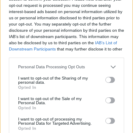
Κατερίνα Γερονικολού ανέβασε στον
opt-out request is processed you may continue seeing
προσωπικό της λογαριασμό στο Instagram μια
interest-based ads based on personal information utilized by
us or personal information disclosed to third parties prior to
σειρά από φωτογραφίες της, ξαπλωμένη σε
your opt-out. You may separately opt-out of the further
ένα φουσκωτό στρώμα στη θάλασσα, χωρίς
disclosure of your personal information by third parties on the
IAB’s list of downstream participants. This information may
ίχνος μακιγιάζ.
also be disclosed by us to third parties on the
IAB’s List of
Downstream Participants
that may further disclose it to other
Με φόντο το απέραντο γαλάζιο, η Κατερίνα
third parties.
Γερονικολού δείχνει να απολαμβάνει τις
Personal Data Processing Opt Outs
διακοπές της στο έπακρον.
I want to opt-out of the Sharing of my
«Καλοκαίρια……………», έγραψε στη λεζάντα που
personal data.
συνοδεύει την ανάρτησή της.
Opted In
I want to opt-out of the Sale of my
Δείτε τις φωτογραφίες
Personal Data.
Opted In
I want to opt-out of processing my
Personal Data for Targeted Advertising.
Opted In