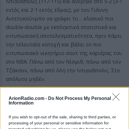
Ιντιανάπολις (117-115) και ανέβηκε στο 5-2 (3-1
εντός και 2-1 εκτός έδρας), με τον Γιάννη
Αντετοκούνμπο να γράφει το… κλασικό πια
double-double με εκπληκτικά στατιστικά και
εντυπωσιακή αποτελεσματικότητα, πριν πάρει
την τελευταία κατοχή και βάλει το πιο
εντυπωσιακό νικητήριο σουτ της καριέρας του
στο NBA. Πάνω από τον Νίσμιθ, πάνω από τον
Τζάκσον, πάνω από όλη την Ιντιανάπολις. Στο
απόλυτο μηδέν.
ArionRadio.com -
Do Not Process My Personal
Information
If you wish to opt-out of the sale, sharing to third parties, or
processing of your personal or sensitive information for