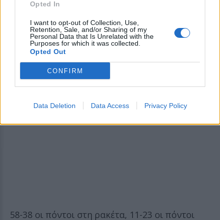
Opted In
Καρλάιλ να έχει εκτός δράσης τον Μπεν
I want to opt-out of Collection, Use,
Μάθουριν, τον Άντριου Νέμχαρντ, τον Τι Τζέι
Retention, Sale, and/or Sharing of my
Personal Data that Is Unrelated with the
ΜακΚόνελ, τον Όμπι Τόπιν και φυσικά τον
Purposes for which it was collected.
Opted Out
Ταϊρίς Χαλιμπάρτον που θα χάσει όλη τη
σεζόν.
CONFIRM
Data Deletion
Data Access
Privacy Policy
58-38 οι πόντοι στη ρακέτα, 11-23 οι πόντοι