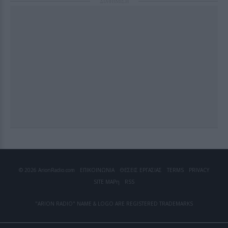
ΔΙΑΦΗΜΙΣΗ
© 2026 ArionRadio.com
ΕΠΙΚΟΙΝΩΝΙΑ
ΘΕΣΕΙΣ ΕΡΓΑΣΙΑΣ
TERMS
PRIVACY
SITE MAP
η
RSS
"ARION RADIO" NAME & LOGO ARE REGISTERED TRADEMARKS