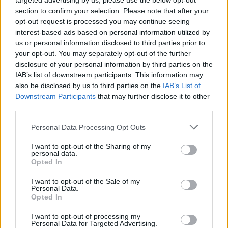
targeted advertising by us, please use the below opt-out
section to confirm your selection. Please note that after your
opt-out request is processed you may continue seeing
interest-based ads based on personal information utilized by
us or personal information disclosed to third parties prior to
your opt-out. You may separately opt-out of the further
Ρόλινς, Γκριν, Κούζμα ήταν οι τρεις που τον
disclosure of your personal information by third parties on the
IAB’s list of downstream participants. This information may
στήριξαν, με τον Μάιλς Τέρνερ να γυρίζει για
also be disclosed by us to third parties on the
IAB’s List of
πρώτη φορά ως αντίπαλος, να
Downstream Participants
that may further disclose it to other
αποδοκιμάζεται, να μπαίνει με ορμή στο ματς,
third parties.
αλλά να χάνεται στη διάρκειά του.
Personal Data Processing Opt Outs
Στο 1-6 έπεσαν οι Πέισερς (1-3 εντός και 0-3
I want to opt-out of the Sharing of my
personal data.
εκτός έδρας), που στο τέλος είδαν τον
Opted In
καλύτερο παίκτη του κόσμου να κρίνει τον
I want to opt-out of the Sale of my
Personal Data.
αγώνα και να ζητάει από το κοινό τους να
Opted In
σιγήσει. Σιάκαμ, Νίσμιθ και Αϊζέια Τζάκσον
I want to opt-out of processing my
ήταν οι τρεις που ξεχώρισαν, με τον Ρικ
Personal Data for Targeted Advertising.