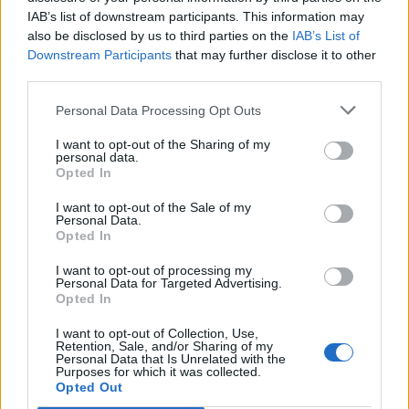
IAB’s list of downstream participants. This information may
also be disclosed by us to third parties on the
IAB’s List of
Downstream Participants
that may further disclose it to other
Στο κοινό βρισκόταν και η μητέρα του
third parties.
Χρήστου Μάστορα. Κάποια στιγμή ο
Personal Data Processing Opt Outs
τραγουδιστής πλησιάζει τη Γαρυφαλλιά
Καληφώνη, που στεκόταν μπροστά στη σκηνή,
I want to opt-out of the Sharing of my
personal data.
και της λέει με νόημα: «Μου γυρνάς την πλάτη.
Opted In
Μη γίνουμε viral μόνο ε; A, ρε Γαρυφαλλιά…».
I want to opt-out of the Sale of my
Personal Data.
Opted In
Η στιγμή που ο Χρήστος Μάστορας
I want to opt-out of processing my
έδωσε το μικρόφωνο στη Γαρυφαλλιά
Personal Data for Targeted Advertising.
Opted In
Καληφώνη
I want to opt-out of Collection, Use,
Retention, Sale, and/or Sharing of my
Λίγο αργότερα, ο Χρήστος Μάστορας αρχίζει
Personal Data that Is Unrelated with the
Purposes for which it was collected.
να τραγουδά κοιτώντας την στα μάτια: «Αν δεν
Opted Out