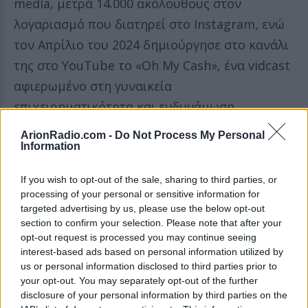
media, μετρά 14.000 ακόλουθους στον
λογαριασμό που διατηρεί στο Instagram, ενώ
τον Απρίλιο του 2024 δημιούργησε στο κανάλι
της στο YouTube το «Oh My Cash», ένα vidcast
αφιερωμένο στη γυναικεία
επιχειρηματικότητα και ενδυνάμωση.
ArionRadio.com -
Do Not Process My Personal
Λίγους μήνες αργότερα, τον Οκτώβριο,
Information
σύστησε στους διαδικτυακούς της φίλους ένα
ακόμη επαγγελματικό της εγχείρημα, το «Girls
If you wish to opt-out of the sale, sharing to third parties, or
processing of your personal or sensitive information for
Only Catch Up Club». Πρόκειται για μια
targeted advertising by us, please use the below opt-out
κοινότητα που φέρνει κοντά γυναίκες μέσα
section to confirm your selection. Please note that after your
opt-out request is processed you may continue seeing
από εκδηλώσεις, κοινές δραστηριότητες και
interest-based ads based on personal information utilized by
ταξίδια σε προορισμούς όπως το Ντουμπάι, η
us or personal information disclosed to third parties prior to
your opt-out. You may separately opt-out of the further
Βαρκελώνη, το Μπάνσκο και άλλες πόλεις.
disclosure of your personal information by third parties on the