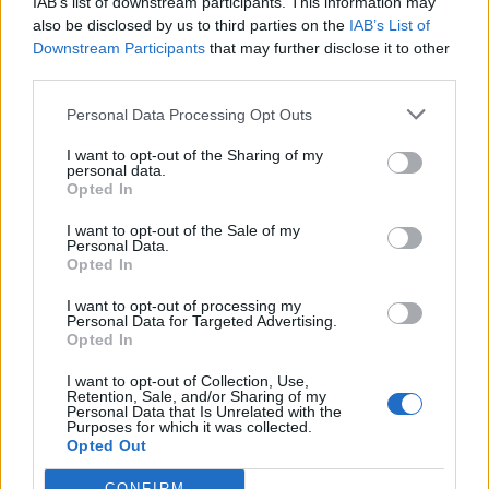
IAB’s list of downstream participants. This information may
also be disclosed by us to third parties on the
IAB’s List of
Downstream Participants
that may further disclose it to other
third parties.
Personal Data Processing Opt Outs
I want to opt-out of the Sharing of my
personal data.
Opted In
I want to opt-out of the Sale of my
Personal Data.
Opted In
Δείτε αυτή τη δημοσίευση στο Instagram.
I want to opt-out of processing my
Personal Data for Targeted Advertising.
Η δημοσίευση κοινοποιήθηκε από το χρήστη C E L I A (@celiadoumou)
Opted In
I want to opt-out of Collection, Use,
Retention, Sale, and/or Sharing of my
Για τη Σίλια Δούμου το «Girls Only Catch Up
Personal Data that Is Unrelated with the
Purposes for which it was collected.
Club» δεν αποτελεί απλώς ένα club, αλλά μια
Opted Out
κοινότητα, μια γυναικεία παρέα που
CONFIRM