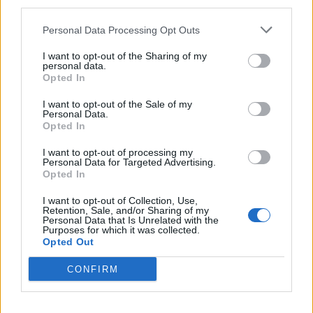
να λέει την αλήθεια κι ας ήταν κι εις βάρος της.
third parties.
Υπάρχει η συγγνώμη. Τα λάθη είναι
Personal Data Processing Opt Outs
ανθρώπινα. Ήταν εγωίστρια. Δεν ήθελε να
I want to opt-out of the Sharing of my
κάνω άλλο παιδί. Ήθελε να με έχει μόνο αυτή.
personal data.
Opted In
Όταν έδινα ρούχα και πράγματα σε άλλα
I want to opt-out of the Sale of my
παιδάκια, επειδή είχε μεγαλώσει, αντιδρούσε
Personal Data.
Opted In
και μου έλεγε: "Τα δικά μου πράγματα, δεν θα
τα δίνεις". Όχι, δεν ήταν έτσι μικρή, όπως λέτε.
I want to opt-out of processing my
Personal Data for Targeted Advertising.
Εγώ ήμουν δίπλα της μέχρι που τελείωσε το
Opted In
πανεπιστήμιο. Εγώ την πήγαινα στο
I want to opt-out of Collection, Use,
πανεπιστήμιο, εγώ πήγαινα και την έπαιρνα.
Retention, Sale, and/or Sharing of my
Personal Data that Is Unrelated with the
Purposes for which it was collected.
Όταν μπήκε στο Εθνικό της λέω: "Κοίταξε,
Opted Out
τώρα είσαι υπεύθυνη εσύ για τη Ναταλία. Ένα
CONFIRM
ζητάω από σένα. Αυτό είχα ζητήσει μόνο. Μη
με κάνεις να ντραπώ ποτέ για εσένα"»,