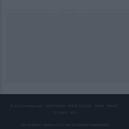
ΔΙΑΦΗΜΙΣΗ
© 2026 ArionRadio.com
ΕΠΙΚΟΙΝΩΝΙΑ
ΘΕΣΕΙΣ ΕΡΓΑΣΙΑΣ
TERMS
PRIVACY
SITE MAP
η
RSS
"ARION RADIO" NAME & LOGO ARE REGISTERED TRADEMARKS