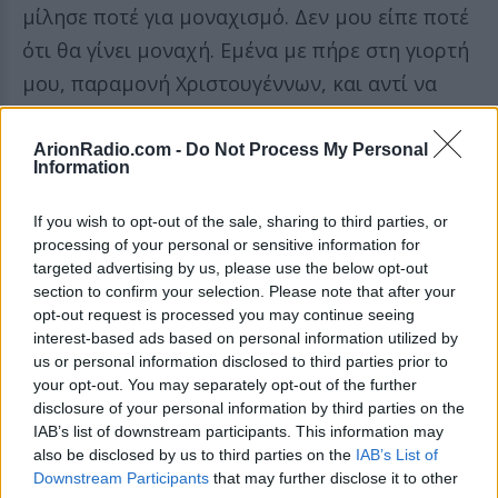
μίλησε ποτέ για μοναχισμό. Δεν μου είπε ποτέ
ότι θα γίνει μοναχή. Εμένα με πήρε στη γιορτή
μου, παραμονή Χριστουγέννων, και αντί να
μου πει χρόνια πολλά, με πήρε να μου
ανακοινώσει πως θα γίνει καλόγρια. Της λέω:
ArionRadio.com -
Do Not Process My Personal
Information
"Το σκέφτηκες καλά; Αυτή είναι η απόφασή
σου;". Λέει «ναι» και της είπα να είναι πάντα
If you wish to opt-out of the sale, sharing to third parties, or
processing of your personal or sensitive information for
καλά», εξομολογήθηκε η μητέρα της πρώην
targeted advertising by us, please use the below opt-out
ηθοποιού.
section to confirm your selection. Please note that after your
opt-out request is processed you may continue seeing
«Δεν προσπάθησα να της δώσω άλλη οπτική,
interest-based ads based on personal information utilized by
us or personal information disclosed to third parties prior to
όταν μου ανακοίνωσε την απόφασή της. Γιατί
your opt-out. You may separately opt-out of the further
το είχα καταλάβει. Εκείνη το αρνιόταν και με
disclosure of your personal information by third parties on the
IAB’s list of downstream participants. This information may
είχε εκνευρίσει πάρα πολύ αυτό. Γιατί ποτέ
also be disclosed by us to third parties on the
IAB’s List of
δεν μου έλεγε ψέματα. Της είχα μάθει πάντα
Downstream Participants
that may further disclose it to other