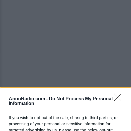
ArionRadio.com -
Do Not Process My Personal
Information
If you wish to opt-out of the sale, sharing to third parties, or
Στο διαδίκτυο με την αναγγελία του θανάτου
processing of your personal or sensitive information for
targeted advertising by us, please use the below opt-out