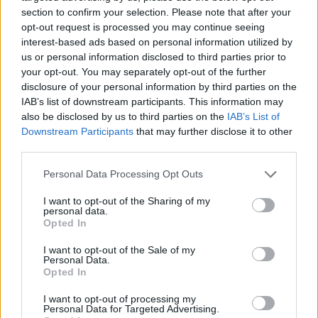
του Χαμενεΐ, χιλιάδες Ιρανοί ανά τον κόσμο
section to confirm your selection. Please note that after your
άρχισαν να εκτελούν ευχαριστήριες
opt-out request is processed you may continue seeing
χορογραφίες για τον Τραμπ, εκτελώντας τον
interest-based ads based on personal information utilized by
us or personal information disclosed to third parties prior to
διάσημο χορό, υπό τους ήχους του γνωστού
your opt-out. You may separately opt-out of the further
YMCA.
disclosure of your personal information by third parties on the
IAB’s list of downstream participants. This information may
also be disclosed by us to third parties on the
IAB’s List of
Ωστόσο, μία φιγούρα ξεχώρισε και κέντρισε το
Downstream Participants
that may further disclose it to other
ενδιαφέρον... Μία νεαρή Ιρανή, με πολλούς να
third parties.
αναζητούν πληροφορίες της.
Personal Data Processing Opt Outs
Τελικά αποφάσισε, μάλλον υπό το βάρος της
I want to opt-out of the Sharing of my
personal data.
αυξανόμενης προσοχής, να αυτοσυστηθεί.
Opted In
Σε ανάρτησή της, μετά τον «χορό του Τραμπ»
I want to opt-out of the Sale of my
Personal Data.
η Mooné Rahimi, όπως είναι το όνομά της,
Opted In
δηλώνει, πως έφυγε από τη χώρα της, πριν
I want to opt-out of processing my
Personal Data for Targeted Advertising.
από μερικά χρόνια, και τώρα κάνει το