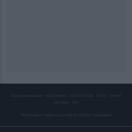
© 2026 ArionRadio.com
ΕΠΙΚΟΙΝΩΝΙΑ
ΘΕΣΕΙΣ ΕΡΓΑΣΙΑΣ
TERMS
PRIVACY
SITE MAP
η
RSS
"ARION RADIO" NAME & LOGO ARE REGISTERED TRADEMARKS