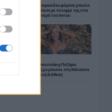
Η Τατιάνα Στεφανίδου φόρεσε μπικίνι
και εντυπωσίασε με το κορμί της στα
καταγάλανα νερά του Ιονίου
CELEBS
Κατερίνα Παπουτσάκη: Ποζάρει
χαμογελαστή με μπικίνι στη θάλασσα
σε καλοκαιρινή διάθεση