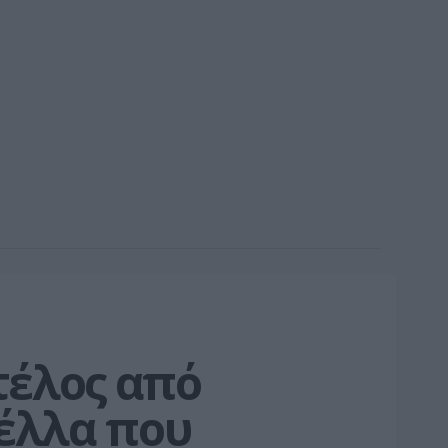
έλος από 
έλλα που 