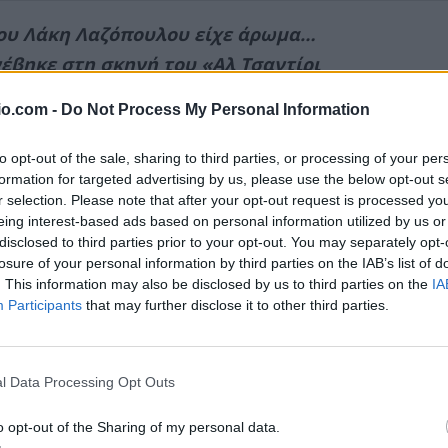
του Λάκη Λαζόπουλου είχε άρωμα…
έβηκε στη σκηνή του «Αλ Τσαντίρι
ές στιγμές στους τηλεθεατές του
io.com -
Do Not Process My Personal Information
to opt-out of the sale, sharing to third parties, or processing of your per
ΔΙΑΦΗΜΙΣΗ
formation for targeted advertising by us, please use the below opt-out s
r selection. Please note that after your opt-out request is processed y
eing interest-based ads based on personal information utilized by us or
disclosed to third parties prior to your opt-out. You may separately opt-
losure of your personal information by third parties on the IAB’s list of
. This information may also be disclosed by us to third parties on the
IA
Participants
that may further disclose it to other third parties.
l Data Processing Opt Outs
o opt-out of the Sharing of my personal data.