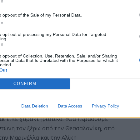
In
o opt-out of the Sale of my Personal Data.
In
to opt-out of processing my Personal Data for Targeted
ing.
In
o opt-out of Collection, Use, Retention, Sale, and/or Sharing
ersonal Data that Is Unrelated with the Purposes for which it
ση του Λάκη Λαζόπουλου για τον
lected.
Out
CONFIRM
μως, ήταν τα τρυφερά λόγια του Λάκη για
η μητέρα του τραγουδιστή για να της
Data Deletion
Data Access
Privacy Policy
 τη μακρόχρονη σχέση τους. Ο Λάκης
αι είπε χαρακτηριστικά: «Θα περάσουμε
ντώνη τον ξέρω από την Θεσσαλονίκη, από
την Μαρινέλλα και την Αλίκη