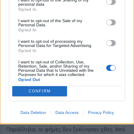
personal data.
CEO που ερωτεύεται τον νέο της υπάλληλο.
Opted In
I want to opt-out of the Sale of my
Personal Data.
Opted In
I want to opt-out of processing my
Personal Data for Targeted Advertising.
Opted In
I want to opt-out of Collection, Use,
Retention, Sale, and/or Sharing of my
Personal Data that Is Unrelated with the
Purposes for which it was collected.
Opted Out
CONFIRM
Δείτε αυτή τη δημοσίευση στο Instagram.
Η δημοσίευση κοινοποιήθηκε από το χρήστη Jennifer Lopez (@jlo)
Data Deletion
Data Access
Privacy Policy
Παράλληλα, οι φήμες δεν ξεκίνησαν χθες. Από