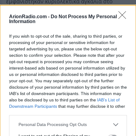
εμφανίστηκαν κυριολεκτικά αγκαλιά στο
κόκκινο χαλί, με τη Λόπεζ να λάμπει σε ροζ
ArionRadio.com -
Do Not Process My Personal
midi φόρεμα και τον Γκόλντστιν να επιλέγει
Information
ένα χαλαρό, κομψό γκρι σύνολο. Η ίδια
If you wish to opt-out of the sale, sharing to third parties, or
παραδέχτηκε στο People ότι η χημεία τους
processing of your personal or sensitive information for
«υπήρχε από την αρχή» και «μεγάλωσε όσο
targeted advertising by us, please use the below opt-out
δούλευαν μαζί» για το Office Romance, το νέο
section to confirm your selection. Please note that after your
opt-out request is processed you may continue seeing
Netflix rom com που κυκλοφορεί στις 5
interest-based ads based on personal information utilized by
Ιουνίου.
us or personal information disclosed to third parties prior to
your opt-out. You may separately opt-out of the further
disclosure of your personal information by third parties on the
Αυτό που κάνει την ιστορία ακόμα πιο
IAB’s list of downstream participants. This information may
ενδιαφέρουσα είναι ότι η Λόπεζ είχε ήδη
also be disclosed by us to third parties on the
IAB’s List of
δηλώσει πως ήταν «τεράστια θαυμάστρια» του
Downstream Participants
that may further disclose it to other
third parties.
Γκόλντστιν από την εποχή του Ted Lasso, ενώ
ο ίδιος αποκάλυψε ότι την είχε στο μυαλό του
Personal Data Processing Opt Outs
όταν έγραφε τον ρόλο της Jackie Cruz — μια
I want to opt-out of the Sharing of my