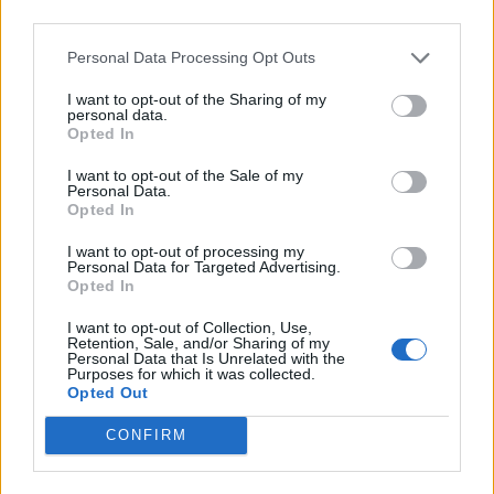
third parties.
Personal Data Processing Opt Outs
Κάποια στιγμή, μάλιστα, σύμφωνα με πελάτη
I want to opt-out of the Sharing of my
personal data.
του εστιατορίου, η Britney πέρασε από το
Opted In
τραπέζι του κρατώντας ένα μαχαίρι,
I want to opt-out of the Sale of my
προκαλώντας φόβο ότι μπορεί να τραυματίσει
Personal Data.
Opted In
κάποιον κατά λάθος. Κανείς δεν έμαθε γιατί
I want to opt-out of processing my
κυκλοφορούσε με το μαχαίρι, με τους
Personal Data for Targeted Advertising.
Opted In
μάρτυρες να λένε ότι μπορεί απλά να ξέχασε
να το αφήσει στο τραπέζι της.
I want to opt-out of Collection, Use,
Retention, Sale, and/or Sharing of my
Personal Data that Is Unrelated with the
Purposes for which it was collected.
Επιπλέον, σύμφωνα με τις μαρτυρίες, η
Opted Out
γνωστή τραγουδίστρια άναψε μέχρι και
CONFIRM
τσιγάρο στο εσωτερικό του μαγαζιού, κοντά
στην πόρτα της εξόδου, με το προσωπικό να