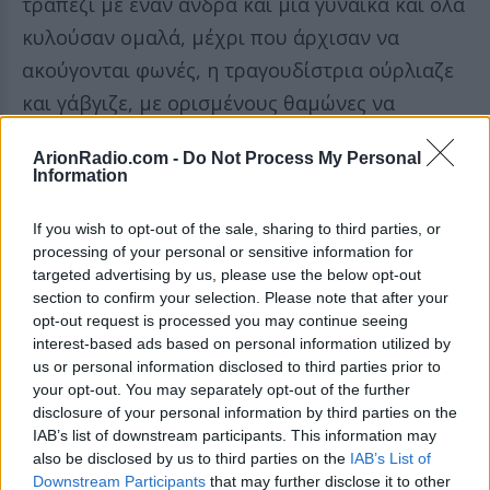
τραπέζι με έναν άνδρα και μία γυναίκα και όλα
κυλούσαν ομαλά, μέχρι που άρχισαν να
ακούγονται φωνές, η τραγουδίστρια ούρλιαζε
και γάβγιζε, με ορισμένους θαμώνες να
περιγράφουν την ατμόσφαιρα ως χαοτική και
ArionRadio.com -
Do Not Process My Personal
«λίγο θλιβερή».
Information
If you wish to opt-out of the sale, sharing to third parties, or
processing of your personal or sensitive information for
targeted advertising by us, please use the below opt-out
section to confirm your selection. Please note that after your
opt-out request is processed you may continue seeing
interest-based ads based on personal information utilized by
us or personal information disclosed to third parties prior to
your opt-out. You may separately opt-out of the further
disclosure of your personal information by third parties on the
IAB’s list of downstream participants. This information may
also be disclosed by us to third parties on the
IAB’s List of
Downstream Participants
that may further disclose it to other