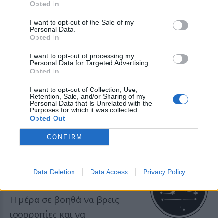
Opted In
με φυσικό τρόπο και μια
I want to opt-out of the Sale of my
ευχάριστη εξέλιξη ανεβάζει
Personal Data.
Opted In
την αυτοπεποίθησή σου.
I want to opt-out of processing my
Personal Data for Targeted Advertising.
Opted In
ΠΑΡΘΕΝΟΣ
I want to opt-out of Collection, Use,
Μια ανατροπή στο πρόγραμμά
Retention, Sale, and/or Sharing of my
Personal Data that Is Unrelated with the
Purposes for which it was collected.
σου σήμερα μπορεί να
Opted Out
αποδειχθεί πολύ πιο θετική απ’
CONFIRM
όσο νομίζεις.
Data Deletion
Data Access
Privacy Policy
ΖΥΓΟΣ
Η μέρα σε βοηθά να βρεις
ισορροπίες και να