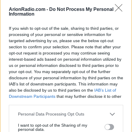
Η μέρα φέρνει επικοινωνίες,
ArionRadio.com -
Do Not Process My Personal
Information
μηνύματα και νέες γνωριμίες
που θα κεντρίσουν το
If you wish to opt-out of the sale, sharing to third parties, or
ενδιαφέρον σου.
processing of your personal or sensitive information for
targeted advertising by us, please use the below opt-out
section to confirm your selection. Please note that after your
ΚΑΡΚΙΝΟΣ
opt-out request is processed you may continue seeing
interest-based ads based on personal information utilized by
us or personal information disclosed to third parties prior to
Η 2/6 σε κάνει πιο
your opt-out. You may separately opt-out of the further
συναισθηματικό και σε φέρνει
disclosure of your personal information by third parties on the
IAB’s list of downstream participants. This information may
πιο κοντά σε ανθρώπους που
also be disclosed by us to third parties on the
IAB’s List of
σου λείπουν.
Downstream Participants
that may further disclose it to other
third parties.
Personal Data Processing Opt Outs
ΛΕΩΝ
I want to opt-out of the Sharing of my
Σήμερα τραβάς την προσοχή
personal data.