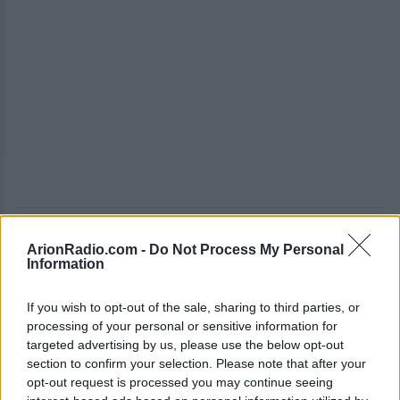
Ο χειρουργός
Στράτος Κουρουμπάς
ArionRadio.com -
Do Not Process My Personal
ευχαρίστησε δημοσίως τον γνωστό
Information
τραγουδιστή, τονίζοντας ότι όλα εξελίχθηκαν
If you wish to opt-out of the sale, sharing to third parties, or
ομαλά και η πορεία της υγείας του ήταν
processing of your personal or sensitive information for
εξαιρετική.
targeted advertising by us, please use the below opt-out
section to confirm your selection. Please note that after your
opt-out request is processed you may continue seeing
Ο
Αντώνης Ρέμος
νοσηλεύτηκε για λίγα 24ωρα