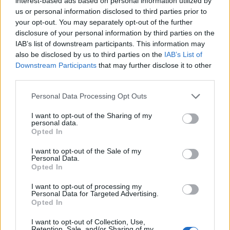
interest-based ads based on personal information utilized by
σε ιδιωτική κλινική των νοτίων προαστίων,
us or personal information disclosed to third parties prior to
your opt-out. You may separately opt-out of the further
όπου υποβλήθηκε σε επέμβαση στην κοιλιακή
disclosure of your personal information by third parties on the
χώρα.
IAB’s list of downstream participants. This information may
also be disclosed by us to third parties on the
IAB’s List of
Downstream Participants
that may further disclose it to other
Η ανάρτηση του χειρουργού
third parties.
Personal Data Processing Opt Outs
«Σε ευχαριστώ θερμά για την εμπιστοσύνη
σου. Χαίρομαι ιδιαίτερα που όλα πήγαν κατ'
I want to opt-out of the Sharing of my
personal data.
ευχήν και που η πορεία σου εξελίχθηκε
Opted In
εξαιρετικά. Εύχομαι πλέον να τα λέμε μόνο
I want to opt-out of the Sale of my
όταν τραγουδάς. Ένα μεγάλο ευχαριστώ στην
Personal Data.
Opted In
εξαιρετική ομάδα μας που βοήθησε ώστε όλα
I want to opt-out of processing my
να κυλήσουν άψογα: τον κ.
Γιώργο
Personal Data for Targeted Advertising.
Opted In
Αγιομαμίτη
, την αναισθησιολόγο μας κα
Πηνελόπη Κούκη
, και τον παθολόγο μας κ.
I want to opt-out of Collection, Use,
Retention, Sale, and/or Sharing of my