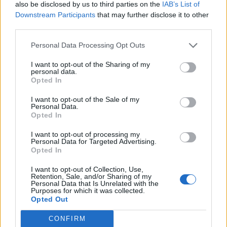
also be disclosed by us to third parties on the
IAB’s List of
Downstream Participants
that may further disclose it to other
third parties.
H Δώρα Παντέλη μίλησε, μεταξύ άλλων, για
την τοξικότητα και τις πολλές δυσκολίες που
Personal Data Processing Opt Outs
έχει να αντιμετωπίσει ως γυναίκα μέσα στομ
I want to opt-out of the Sharing of my
personal data.
ανδροκρατούμενο χώρο των γηπέδων.
Opted In
«Έχει μία ιδιαιτερότητα το δικό μας
I want to opt-out of the Sale of my
Personal Data.
επάγγελμα. Δηλαδή μπορεί τη μία μέρα να σε
Opted In
αποθεώσουν και να βγάζουν όλοι φωτογραφία
I want to opt-out of processing my
Personal Data for Targeted Advertising.
μαζί σου και την άλλη μέρα να σε βρίζουν και
Opted In
να σου στέλνουν μηνύματα ανάλογα με το τι
I want to opt-out of Collection, Use,
συμβαίνει με τ’ αποτελέσματα των ομάδων, με
Retention, Sale, and/or Sharing of my
Personal Data that Is Unrelated with the
τη διάθεση των οπαδών…
Purposes for which it was collected.
Opted Out
Υπάρχει μία πάρα πολύ μεγάλη τοξικότητα,
CONFIRM