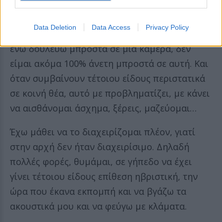
που στην αρχή δεν μπορούσα να τη
διαχειριστώ. Και θα σου είμαι πάρα πολύ
Data Deletion
Data Access
Privacy Policy
ειλικρινής. Γιατί είμαι κι ένας άνθρωπος που…
ενώ δουλεύω μπροστά σε μια κάμερα, δεν
είμαι ακόμα 100% άνετη μπροστά σε αυτή. Και
όταν συμβαίνουν τέτοιου είδους περιστατικά
σε κοινή θέα, αυτό με προβληματίζει, με κάνει
να αισθάνομαι άσχημα, ξέρεις, μαζεύομαι…
Έχω μάθει να το διαχειρίζομαι πλέον, γιατί
στην αρχή δεν ήταν διαχειρίσιμο. Δηλαδή
πολλές φορές, θυμάμαι, σε γήπεδο να έχει
γίνει τέτοιου είδους επίθεση ηβριστική, την
ώρα που έκανα εκπομπή και να βγάζω τα
ακουστικά μου και να φεύγω με κλάματα.