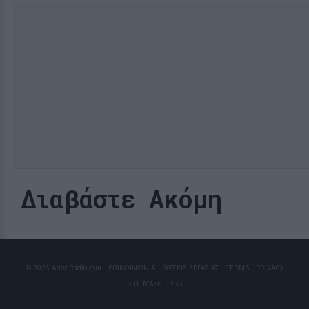
Διαβάστε Ακόμη
© 2026 ArionRadio.com
ΕΠΙΚΟΙΝΩΝΙΑ
ΘΕΣΕΙΣ ΕΡΓΑΣΙΑΣ
TERMS
PRIVACY
SITE MAP
η
RSS