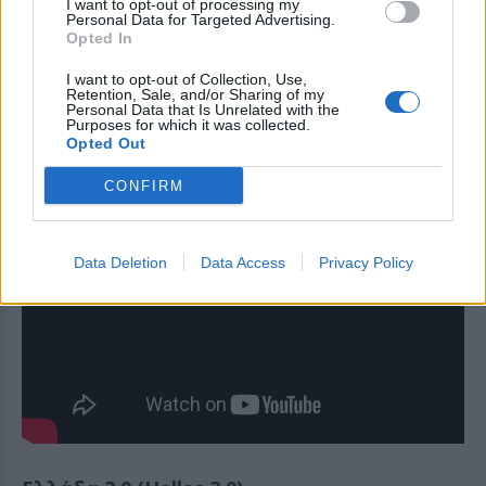
δώδεκα ανθρώπων, μια υπόθεση που τελικά
I want to opt-out of processing my
Personal Data for Targeted Advertising.
καλεί τον θεατή να βγάλει τα δικά του
Opted In
συμπεράσματα.
I want to opt-out of Collection, Use,
Retention, Sale, and/or Sharing of my
Personal Data that Is Unrelated with the
Purposes for which it was collected.
Opted Out
CONFIRM
Data Deletion
Data Access
Privacy Policy