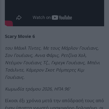
Scary Movie 6
του Μάικλ Τίντες. Με τους Μάρλον Γουέιανς,
Σον Γουέιανς, Αννα Φάρις, Ρετζίνα Χολ,
Ντέιμον Γουέιανς Τζ., Γκρεγκ Γουέιανς, Μπένι
Τσάιλντε, Κάμερον Σκοτ Ρόμπερτς Κιμ
Γουέιανς.
Κωμωδία τρόμου 2026, ΗΠΑ 96'
Είκοσι έξι χρόνια μετά την απόδρασή τους από
έναν ύποπτα γνωστό μασκοφόρο δολοφόνο, οι