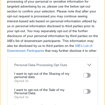
processing of your personal or sensitive information for
targeted advertising by us, please use the below opt-out
Η Ετυμηγορία (Re-creation)
section to confirm your selection. Please note that after your
opt-out request is processed you may continue seeing
των Ντέιβιντ Μέριμαν & Τζιμ Σέρινταν. Με
interest-based ads based on personal information utilized by
τους Βίκι Κριπς, Τζιμ Σέρινταν, Εινταν Γκίλεν,
us or personal information disclosed to third parties prior to
your opt-out. You may separately opt-out of the further
Κολμ Μίνι.
disclosure of your personal information by third parties on the
IAB’s list of downstream participants. This information may
Δικαστική 2025, Ιρλανδία 89'
also be disclosed by us to third parties on the
IAB’s List of
Downstream Participants
that may further disclose it to other
Σε μια φανταστική δίκη, δώδεκα μέλη ενόρκων
third parties.
πρέπει να αποφασίσουν εάν ο Βρετανός
Personal Data Processing Opt Outs
δημοσιογράφος Ιαν Μπέιλι είναι ένοχος για τη
I want to opt-out of the Sharing of my
δολοφονία της Γαλλίδας σκηνοθέτιδας Σοφί
personal data.
Opted In
Τοσκάν Ντυ Πλαντιέ το 1996. Βασισμένη σε
I want to opt-out of the Sale of my
πραγματικά γεγονότα, η ταινία ανασυνθέτει,
Personal Data.
Opted In
μέσα από τις συζητήσεις μεταξύ αυτών των