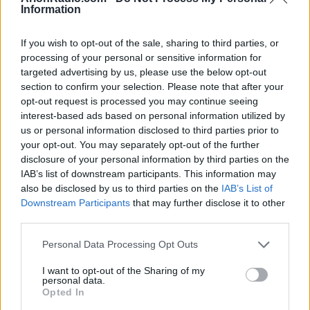
Η μέρα φέρνει νέες συζητήσεις,
Information
ενδιαφέροντα πρόσωπα και
If you wish to opt-out of the sale, sharing to third parties, or
μια ευχάριστη ανατροπή.
processing of your personal or sensitive information for
targeted advertising by us, please use the below opt-out
section to confirm your selection. Please note that after your
ΚΑΡΚΙΝΟΣ
opt-out request is processed you may continue seeing
interest-based ads based on personal information utilized by
us or personal information disclosed to third parties prior to
Η 4/6 σε κάνει πιο
your opt-out. You may separately opt-out of the further
συναισθηματικό και σου
disclosure of your personal information by third parties on the
θυμίζει πόσο σημαντικοί είναι
IAB’s list of downstream participants. This information may
also be disclosed by us to third parties on the
IAB’s List of
οι δικοί σου άνθρωποι.
Downstream Participants
that may further disclose it to other
third parties.
ΛΕΩΝ
Personal Data Processing Opt Outs
I want to opt-out of the Sharing of my
Σήμερα ξεχωρίζεις εύκολα και
personal data.
Opted In
μια θετική εξέλιξη σου δίνει