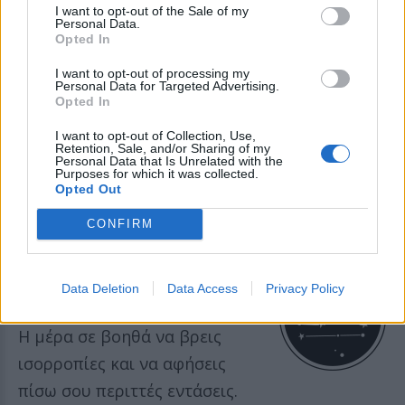
ακόμα μεγαλύτερη
I want to opt-out of the Sale of my
Personal Data.
αυτοπεποίθηση.
Opted In
I want to opt-out of processing my
Personal Data for Targeted Advertising.
ΠΑΡΘΕΝΟΣ
Opted In
I want to opt-out of Collection, Use,
Μια λεπτομέρεια που οι άλλοι
Retention, Sale, and/or Sharing of my
Personal Data that Is Unrelated with the
αγνοούν σήμερα μπορεί να
Purposes for which it was collected.
Opted Out
αποδειχθεί πολύ σημαντική για
CONFIRM
σένα.
Data Deletion
Data Access
Privacy Policy
ΖΥΓΟΣ
Η μέρα σε βοηθά να βρεις
ισορροπίες και να αφήσεις
πίσω σου περιττές εντάσεις.