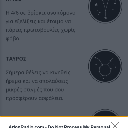
Η 4/6 σε βρίσκει ανυπόμονο
για εξελίξεις και έτοιμο να
πάρεις πρωτοβουλίες χωρίς
φόβο.
ΤΑΥΡΟΣ
Σήμερα θέλεις να κινηθείς
ήρεμα και να απολαύσεις
μικρές στιγμές που σου
προσφέρουν ασφάλεια.
ΔΙΔΥΜΟΙ
ArionRadio.com -
Do Not Process My Personal