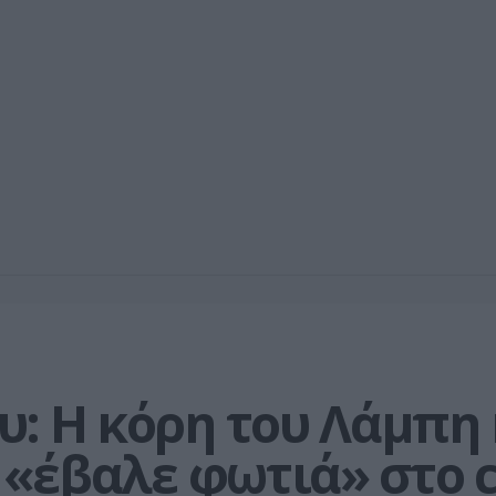
: Η κόρη του Λάμπη κ
ι «έβαλε φωτιά» στο c