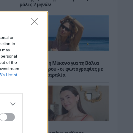
μόλις 2 μηνών
sonal or
ection to
ou may
 personal
ΝΕΑ
Διακοπές στη Μύκονο για τη Βάλια
out of the
Χατζηθεοδώρου - οι φωτογραφίες με
 downstream
μαγιό στην παραλία
B’s List of
CELEBS