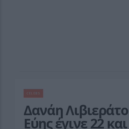
CELEBS
Δανάη Λιβιεράτου
Εύης έγινε 22 κα