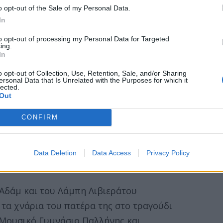
o opt-out of the Sale of my Personal Data.
In
to opt-out of processing my Personal Data for Targeted
ing.
άμ και του Λάμπη Λιβιεράτου έκλεψε την
In
κτική εμφάνισή της, όσο και με τις
o opt-out of Collection, Use, Retention, Sale, and/or Sharing
ersonal Data that Is Unrelated with the Purposes for which it
. Η Δανάη Λιβιεράτου θα εμφανίζεται στο
lected.
Out
ξε τις πύλες του για τη φετινή καλοκαιρινή
τινό φαντασμαγορικό του show με τίτλο
CONFIRM
ληνίδα ερμηνεύτρια που συμμετέχει σε
Data Deletion
Data Access
Privacy Policy
τρου.
Αδάμ και του Λάμπη Λιβιεράτου
τα χνάρια του πατέρα της στο τραγούδι
ο Μουσικό Γυμνάσιο Παλλήνης και