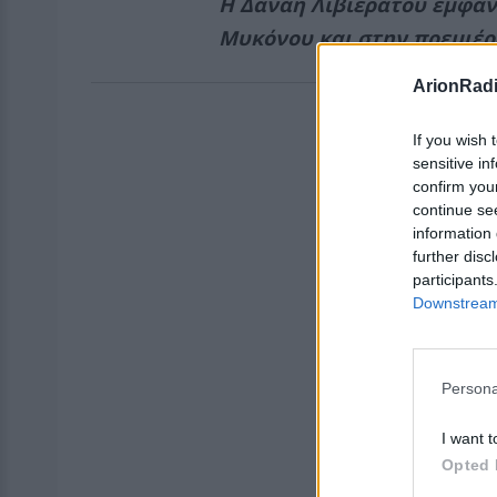
Η Δανάη Λιβιεράτου εμφανί
Μυκόνου και στην πρεμιέρ
ArionRad
If you wish 
sensitive in
confirm you
continue se
information 
further disc
participants
Downstream 
Persona
I want t
Opted 