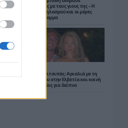
H Ιωάννα Σιαμπάνη ανέβασε
φωτογραφίες με τους γιους της – Η
στιγμή του θηλασμού και οι μέρες
χωρίς πρόγραμμα
ΝΕΑ
Στέφανος Τσιτσιπάς: Αγκαλιά με τη
σύντροφό του στην Ελβετία και κοινή
βραδινή έξοδος για δείπνο