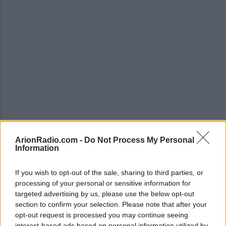
ArionRadio.com -
Do Not Process My Personal
Information
Η Ράνια Τζίμα σχολίασε πως θα έχει
ενδιαφέρον να φανεί αν ο πρώην
If you wish to opt-out of the sale, sharing to third parties, or
πρωθυπουργός παρουσιάσει νέες πολιτικές
processing of your personal or sensitive information for
targeted advertising by us, please use the below opt-out
θέσεις, θέτοντας παράλληλα το ερώτημα γιατί
section to confirm your selection. Please note that after your
αυτές δεν θα μπορούσαν να είχαν υλοποιηθεί
opt-out request is processed you may continue seeing
interest-based ads based on personal information utilized by