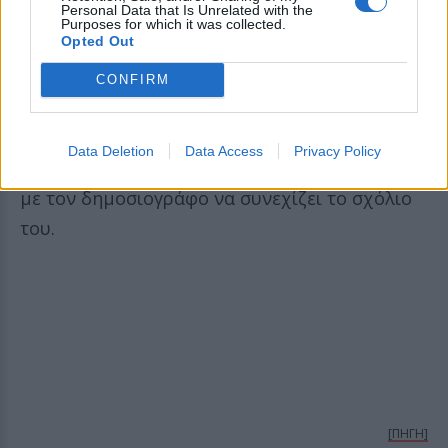
δεν ξέρουμε ποιοι ψηφίζουν, δεν ξέρουμε
Personal Data that Is Unrelated with the
Purposes for which it was collected.
πόσοι είναι. Αν έχει φίλους… Όλο αυτό το
Opted Out
πράγμα είναι άγνωστο», ανέφερε
CONFIRM
χαρακτηριστικά.
Η Ράνια Τζίμα σχολίασε με χιούμορ πως
Data Deletion
Data Access
Privacy Policy
«εχθρούς έχει σίγουρα πάντως και αρκετούς»,
με τον δημοσιογράφο να συνεχίζει το σχόλιο
του.
[ΠΗΓΗ]