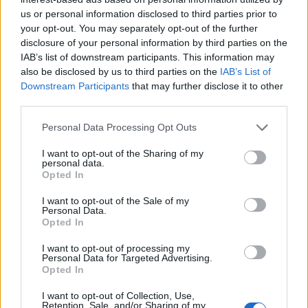
στο πλαίσιο του ΣΥΡΙΖΑ.
us or personal information disclosed to third parties prior to
your opt-out. You may separately opt-out of the further
Τη στιγμή εκείνη, η παρουσιάστρια
disclosure of your personal information by third parties on the
αντιλήφθηκε την αντίδραση του Γιάννη
IAB’s list of downstream participants. This information may
also be disclosed by us to third parties on the
IAB’s List of
Πρετεντέρη και τον ρώτησε χαμογελώντας:
Downstream Participants
that may further disclose it to other
«Γελάς, Γιάννη;».
third parties.
Personal Data Processing Opt Outs
Ο δημοσιογράφος πήρε αμέσως τον λόγο και
απάντησε: «Ε, μα τώρα, μιλάμε σοβαρά τώρα;
I want to opt-out of the Sharing of my
personal data.
Καθόμαστε και κουβεντιάζουμε “θα ‘ρθει, θα
Opted In
κάνει πρόγραμμα”. Όλο αυτό το πράγμα
I want to opt-out of the Sale of my
Personal Data.
γίνεται μια κουβέντα τεράστια από ένα μη
Opted In
υπαρκτό ακόμα πράγμα».
I want to opt-out of processing my
Personal Data for Targeted Advertising.
«Δεν ξέρουμε το κόμμα, δεν ξέρουμε τα
Opted In
όργανά του, δεν ξέρουμε ποιοι το αποτελούν,
I want to opt-out of Collection, Use,
Retention, Sale, and/or Sharing of my