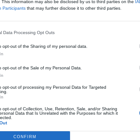
. This information may also be disclosed by us to third parties on the
IA
Participants
that may further disclose it to other third parties.
l Data Processing Opt Outs
o opt-out of the Sharing of my personal data.
In
o opt-out of the Sale of my Personal Data.
In
to opt-out of processing my Personal Data for Targeted
ing.
In
o opt-out of Collection, Use, Retention, Sale, and/or Sharing
ersonal Data that Is Unrelated with the Purposes for which it
lected.
Out
ατη μεταφορά της με ταξί μοιράστηκε η
CONFIRM