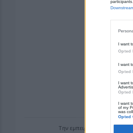
participants
Downstream 
Persona
I want t
Opted 
I want t
Opted 
I want 
Advertis
Opted 
I want t
of my P
was col
Opted 
Την εμπειρία της από πρόσφ