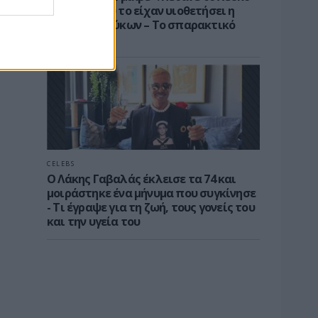
κουτάβι που το είχαν υιοθετήσει η
αγέλη των λύκων – Το σπαρακτικό
βίντεο
CELEBS
Ο Λάκης Γαβαλάς έκλεισε τα 74 και
μοιράστηκε ένα μήνυμα που συγκίνησε
- Τι έγραψε για τη ζωή, τους γονείς του
και την υγεία του