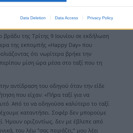
ς κοιμήθηκε μέσα σε αυτό, ενώ πρόσθεσε
 τη λύση ιδανική από τη στιγμή που δεν
Data Deletion
Data Access
Privacy Policy
ο βράδυ της Τρίτης 9 Ιουνίου σε εκδήλωση
μερα της εκπομπής «Happy Day» που
ολιάζοντας ότι νωρίτερα βρήκε την
 περίπου μίση ώρα μέσα στο ταξί που τη
την αντίδραση του οδηγού όταν την είδε
ήτηση που είχαν: «Πήρα ταξί για να
υτό. Από το να οδηγούσα καλύτερο το ταξί
ί έχουμε καταντήσει. Σοφέρ δεν μπορούμε
ί. Ήμουν οριζοντίως, δεν με έβλεπε από
ικά, του λέω "σας πειράζει;" μου λέει