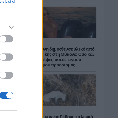
B’s List of
ΝΕΑ
Η Ιωάννα Τούνη δημοσίευσε υλικό από
τις διακοπές της στη Μύκονο: Όσο και
αν έχω ταξιδέψει, αυτός είναι ο
αγαπημένος μου προορισμός
ΝΕΑ
«Καλό ταξίδι μικρέ»: Πέθανε το λευκό