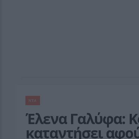
ΝΈΑ
Έλενα Γαλύφα: Κο
καταντήσει αφού