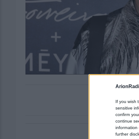
ArionRad
If you wish 
sensitive in
confirm you
continue se
information 
further disc