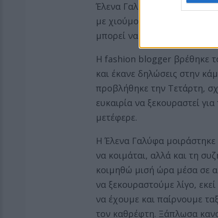
Έλενα Γαλύφα, εξηγώντας πω
με χιούμορ πως θεωρεί αυτή
μπορεί να έχει σοφέρ.
Η fashion blogger βρέθηκε τ
και έκανε δηλώσεις στην κά
προβλήθηκε την Τετάρτη, σχ
ευκαιρία να ξεκουραστεί για
μετέφερε.
Η Έλενα Γαλύφα μοιράστηκε 
να κοιμάται, αλλά και τη συζ
κοιμηθώ μισή ώρα μέσα σε α
να ξεκουραστούμε λίγο, εκε
να έχουμε και παίρνουμε ταξ
τον καθρέφτη. Ξάπλωσα κανον