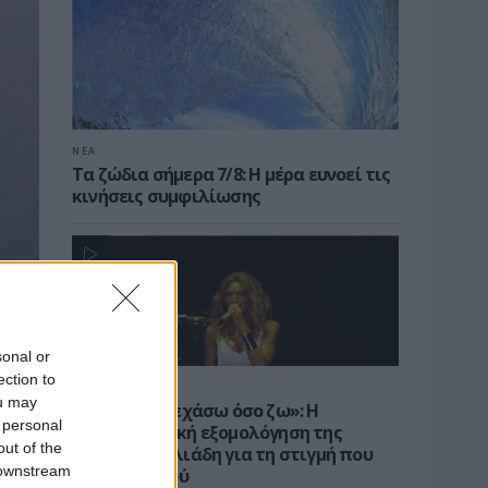
ΝΕΑ
Τα ζώδια σήμερα 7/8: Η μέρα ευνοεί τις
κινήσεις συμφιλίωσης
sonal or
ection to
CELEBS
ou may
«Δεν θα το ξεχάσω όσο ζω»: Η
 personal
συγκλονιστική εξομολόγηση της
out of the
Αγγελικής Ηλιάδη για τη στιγμή που
 downstream
είδε τον Ιησού