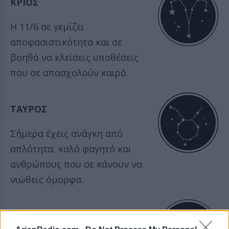
ΚΡΙΟΣ
Η 11/6 σε γεμίζει
αποφασιστικότητα και σε
βοηθά να κλείσεις υποθέσεις
που σε απασχολούν καιρό.
ΤΑΥΡΟΣ
Σήμερα έχεις ανάγκη από
απλότητα, καλό φαγητό και
ανθρώπους που σε κάνουν να
νιώθεις όμορφα.
ΔΙΔΥΜΟΙ