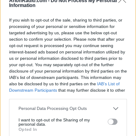
ArionRadio.com -
Do Not Process My Personal
Information
Η μέρα φέρνει επικοινωνία,
ενδιαφέρουσες επαφές και μια
If you wish to opt-out of the sale, sharing to third parties, or
είδηση που θα σε βγάλει από
processing of your personal or sensitive information for
targeted advertising by us, please use the below opt-out
τη ρουτίνα.
section to confirm your selection. Please note that after your
opt-out request is processed you may continue seeing
interest-based ads based on personal information utilized by
ΚΑΡΚΙΝΟΣ
us or personal information disclosed to third parties prior to
your opt-out. You may separately opt-out of the further
Η 11/6 σε φέρνει πιο κοντά στα
disclosure of your personal information by third parties on the
IAB’s list of downstream participants. This information may
συναισθήματά σου και σε
also be disclosed by us to third parties on the
IAB’s List of
βοηθά να καταλάβεις τι
Downstream Participants
that may further disclose it to other
χρειάζεσαι πραγματικά.
third parties.
Personal Data Processing Opt Outs
ΛΕΩΝ
I want to opt-out of the Sharing of my
personal data.
Opted In
Σήμερα τραβάς την προσοχή