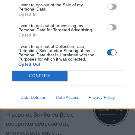
I want to opt-out of the Sale of my
με τον δικό σου τρόπο και μια
Personal Data.
Opted In
μικρή νίκη ανεβάζει το ηθικό
σου.
I want to opt-out of processing my
Personal Data for Targeted Advertising.
Opted In
ΠΑΡΘΕΝΟΣ
I want to opt-out of Collection, Use,
Retention, Sale, and/or Sharing of my
Personal Data that Is Unrelated with the
Purposes for which it was collected.
Μια λύση σε πρακτικό ζήτημα
Opted Out
εμφανίζεται εκεί που δεν το
CONFIRM
περιμένεις και σε ανακουφίζει.
Data Deletion
Data Access
Privacy Policy
ΖΥΓΟΣ
Η μέρα σε βοηθά να βρεις
ισορροπία ανάμεσα στις
υποχρεώσεις και στις