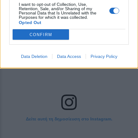
Οι απαντήσεις τους παρουσίασαν ιδιαίτερο
I want to opt-out of Collection, Use,
Retention, Sale, and/or Sharing of my
ενδιαφέρον, με τους παίκτες να επιλέγουν
Personal Data that Is Unrelated with the
Purposes for which it was collected.
διαφορετικά φαβορί για την κατάκτηση του
Opted Out
πολυπόθητου τροπαίου.
CONFIRM
Data Deletion
Data Access
Privacy Policy
Δείτε αυτή τη δημοσίευση στο Instagram.