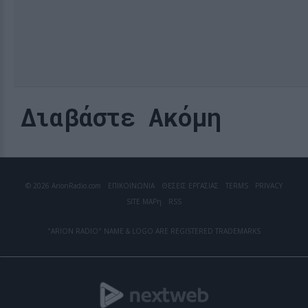
Διαβάστε Ακόμη
© 2026 ArionRadio.com
ΕΠΙΚΟΙΝΩΝΙΑ
ΘΕΣΕΙΣ ΕΡΓΑΣΙΑΣ
TERMS
PRIVACY
SITE MAP
η
RSS
"ARION RADIO" NAME & LOGO ARE REGISTERED TRADEMARKS