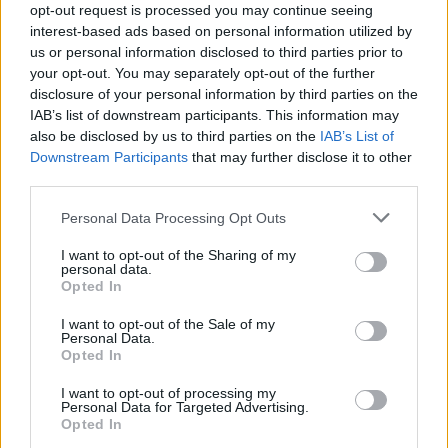
Με αφορμή την έναρξη της διοργάνωσης, η
opt-out request is processed you may continue seeing
interest-based ads based on personal information utilized by
EuroLeague δημοσίευσε ένα βίντεο στα μέσα
us or personal information disclosed to third parties prior to
κοινωνικής δικτύωσης, ζητώντας από
your opt-out. You may separately opt-out of the further
μερικούς από τους κορυφαίους αστέρες της να
disclosure of your personal information by third parties on the
IAB’s list of downstream participants. This information may
προβλέψουν ποια εθνική ομάδα θα φτάσει
also be disclosed by us to third parties on the
IAB’s List of
μέχρι την κορυφή του κόσμου.
Downstream Participants
that may further disclose it to other
third parties.
Στο βίντεο συμμετέχουν οι Τόμας Γουόκαπ,
Personal Data Processing Opt Outs
Κώστας Παπανικολάου, Ζαν Μοντέρο, Μπόνζι
I want to opt-out of the Sharing of my
Κόλσον, Τάισον Ουόρντ, Νίκολο Μέλι,
personal data.
Opted In
Μπρανκού Μπαντιό, Ουέιντ Μπάλντουιν οι
οποίοι έδωσαν τις δικές τους προβλέψεις για
I want to opt-out of the Sale of my
Personal Data.
τον μεγάλο νικητή της διοργάνωσης, λίγες
Opted In
ώρες πριν από την πρώτη σέντρα του
I want to opt-out of processing my
Personal Data for Targeted Advertising.
τουρνουά.
Opted In