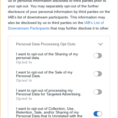
us or personal information disclosed to third parties prior to
your opt-out. You may separately opt-out of the further
«Κλείσατε και τα μικρόφωνα – Πάρτε
disclosure of your personal information by third parties on the
τα, δεν τα θέλω!»
IAB’s list of downstream participants. This information may
also be disclosed by us to third parties on the
IAB’s List of
Downstream Participants
that may further disclose it to other
Ο Οικονομόπουλος δεν δίστασε να εκφράσει
third parties.
δημόσια την αγανάκτησή του, λέγοντας
Personal Data Processing Opt Outs
χαρακτηριστικά:
«Κλείσατε και τα
μικρόφωνα. Πάρτε τα όλα, δεν τα θέλω!»
I want to opt-out of the Sharing of my
personal data.
Στη συνέχεια, έβγαλε τα ακουστικά που ήταν
Opted In
στερεωμένα στα αυτιά και στο πουκάμισό του
I want to opt-out of the Sale of my
Personal Data.
και τα πέταξε στο πάτωμα της σκηνής.
Opted In
Το αξιοσημείωτο είναι ότι ο τραγουδιστής δεν
I want to opt-out of processing my
Personal Data for Targeted Advertising.
διέκοψε ούτε για μια στιγμή την ερμηνεία του,
Opted In
συνεχίζοντας κανονικά το πρόγραμμα της
I want to opt-out of Collection, Use,
Retention, Sale, and/or Sharing of my
βραδιάς, αφήνοντας εντυπωσιασμένο το κοινό
Personal Data that Is Unrelated with the