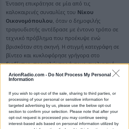
Ένταση επικράτησε σε μία από τις
καλοκαιρινές συναυλίες του
Νίκου
Οικονομόπουλου
, όταν ο δημοφιλής
τραγουδιστής αντέδρασε με έντονο τρόπο σε
τεχνικό πρόβλημα που προέκυψε ενώ
βρισκόταν στη σκηνή. Η στιγμή κατεγράφη σε
βίντεο και κυκλοφόρησε γρήγορα στο
διαδίκτυο, προκαλώντας έντονο σχολιασμό.
ArionRadio.com -
Do Not Process My Personal
Συγκεκριμένα, κατά τη διάρκεια της εκτέλεσης
Information
της γνωστής επιτυχίας του
«Για κάποιο
If you wish to opt-out of the sale, sharing to third parties, or
λόγο»
, ο καλλιτέχνης αντιμετώπισε πρόβλημα
processing of your personal or sensitive information for
με τα in-ear ακουστικά του, με αποτέλεσμα η
targeted advertising by us, please use the below opt-out
επικοινωνία με τους τεχνικούς της σκηνής να
section to confirm your selection. Please note that after your
opt-out request is processed you may continue seeing
διακοπεί.
interest-based ads based on personal information utilized by