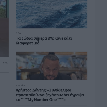
ΝΕΑ
Τα ζώδια σήμερα 8/8: Κάνε κάτι
διαφορετικό
ERT
CELEBS
Χρήστος Δάντης: «Συνάδελφοι
προσπαθούν να ξεχάσουν ότι έγραψα
το """"My Number One""""»