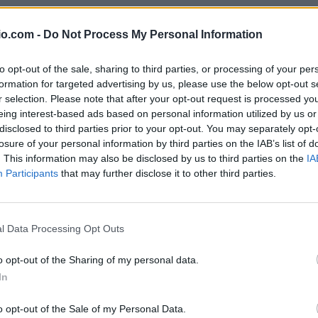
αι του Θανάση Αναγνωστόπουλου, με
θεί στο επόμενο τρέιλερ.
io.com -
Do Not Process My Personal Information
ΔΙΑΦΗΜΙΣΗ
to opt-out of the sale, sharing to third parties, or processing of your per
formation for targeted advertising by us, please use the below opt-out s
r selection. Please note that after your opt-out request is processed y
eing interest-based ads based on personal information utilized by us or
disclosed to third parties prior to your opt-out. You may separately opt-
losure of your personal information by third parties on the IAB’s list of
. This information may also be disclosed by us to third parties on the
IA
Participants
that may further disclose it to other third parties.
l Data Processing Opt Outs
o opt-out of the Sharing of my personal data.
In
o opt-out of the Sale of my Personal Data.