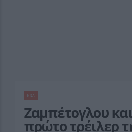
ΝΈΑ
Ζαμπέτογλου και
πρώτο τρέιλερ τ