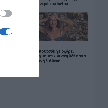
καταγάλανα νερά του Ιονίου
CELEBS
Κατερίνα Παπουτσάκη: Ποζάρει
χαμογελαστή με μπικίνι στη θάλασσα
σε καλοκαιρινή διάθεση