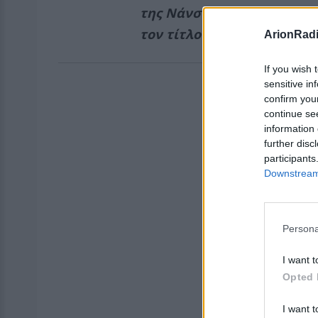
της Νάνσυ Ζαμπέτογλου κ
τον τίτλο της να αποκαλυφ
ArionRad
If you wish 
sensitive in
confirm you
continue se
information 
further disc
participants
Downstream 
Persona
I want t
Opted 
I want t