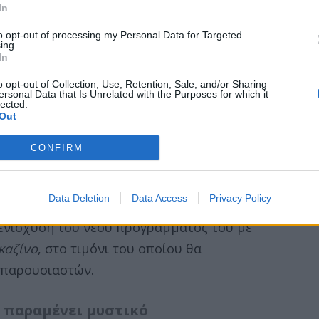
In
to opt-out of processing my Personal Data for Targeted
ing.
In
ση του
ΣΚΑΪ
για την επιστροφή της
Νάνσυ
o opt-out of Collection, Use, Retention, Sale, and/or Sharing
ersonal Data that Is Unrelated with the Purposes for which it
lected.
ση Αναγνωστόπουλου
στην οικογένεια
Out
άργησε να δώσει και την πρώτη γεύση από
την επίσημη ανακοίνωση δημοσιεύτηκε το
CONFIRM
μας προϊδεάζει για όσα θα δούμε από τη
Data Deletion
Data Access
Privacy Policy
 ενίσχυση του νέου προγράμματός του με
καζίνο
, στο τιμόνι του οποίου θα
 παρουσιαστών.
 παραμένει μυστικό