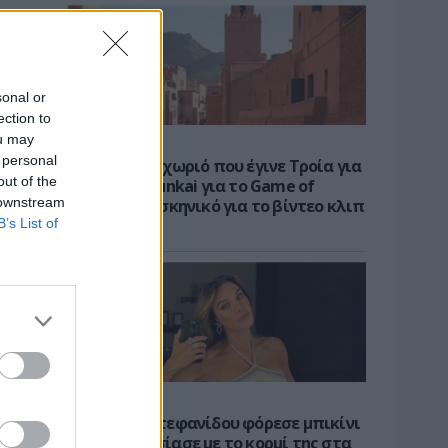
sonal or
ection to
ou may
CELEBS
 personal
Το μαροκινό χωριό που έγινε Τροία για
out of the
τον Nolan, Yunkai για το Game of
 downstream
Thrones και σκηνικό για το βίντεο κλιπ
B’s List of
... της Βανδή
CELEBS
Η Τατιάνα Στεφανίδου φόρεσε μπικίνι
και εντυπωσίασε με το κορμί της στα