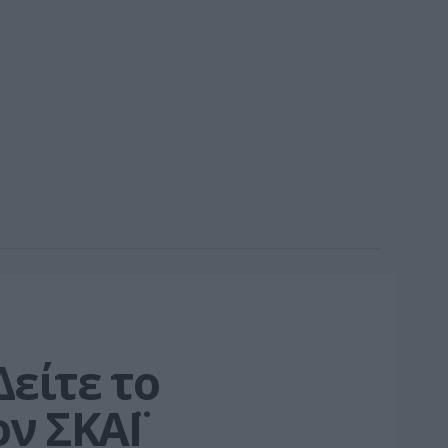
ίτε το 
ον ΣΚΑΪ