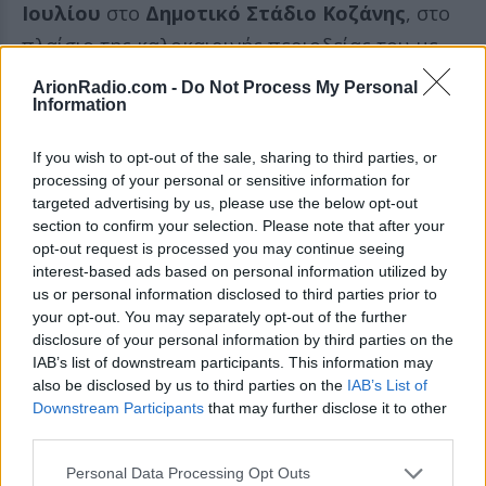
Ιουλίου
στο
Δημοτικό Στάδιο Κοζάνης
, στο
πλαίσιο της καλοκαιρινής περιοδείας του με
τίτλο
«Όσο Θα Γυρίζει Η Γη»
. Η βραδιά
ArionRadio.com -
Do Not Process My Personal
Information
εξελισσόταν ομαλά, όταν ο δημοφιλής
τραγουδιστής αποφάσισε να κάνει μια εντελώς
If you wish to opt-out of the sale, sharing to third parties, or
απρόσμενη παύση — και το κοινό δεν ήταν
processing of your personal or sensitive information for
targeted advertising by us, please use the below opt-out
καθόλου έτοιμο για αυτό που ακολούθησε.
section to confirm your selection. Please note that after your
opt-out request is processed you may continue seeing
Αντί να συνεχίσει το μουσικό πρόγραμμα, ο
interest-based ads based on personal information utilized by
Φέρρης στράφηκε στους θεατές και τους
us or personal information disclosed to third parties prior to
your opt-out. You may separately opt-out of the further
ζήτησε να του πουν ειλικρινά τη γνώμη τους
disclosure of your personal information by third parties on the
για τα ρούχα που φορούσε εκείνη τη βραδιά —
IAB’s list of downstream participants. This information may
also be disclosed by us to third parties on the
IAB’s List of
με αποτέλεσμα να ξεσπάσουν γέλια και
Downstream Participants
that may further disclose it to other
χειροκροτήματα σε όλο το στάδιο.
third parties.
Personal Data Processing Opt Outs
Γιατί σταμάτησε τη συναυλία του ο