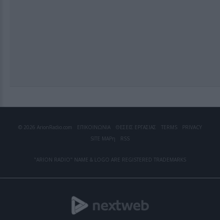
© 2026 ArionRadio.com
ΕΠΙΚΟΙΝΩΝΙΑ
ΘΕΣΕΙΣ ΕΡΓΑΣΙΑΣ
TERMS
PRIVACY
SITE MAP
η
RSS
"ARION RADIO" NAME & LOGO ARE REGISTERED TRADEMARKS