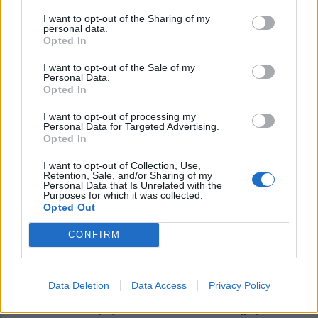
Θοδωρής Φέρρης
I want to opt-out of the Sharing of my
personal data.
Opted In
Με χαρακτηριστικό αυτοσαρκασμό, ο
I want to opt-out of the Sale of my
Personal Data.
τραγουδιστής αποκάλυψε ότι ούτε ο ίδιος ήταν
Opted In
ευχαριστημένος με την εμφάνισή του,
I want to opt-out of processing my
εξηγώντας πως το γκρι παντελόνι το διάλεξε
Personal Data for Targeted Advertising.
Opted In
σχεδόν στην τύχη λίγο πριν φύγει για τη
συναυλία.
I want to opt-out of Collection, Use,
Retention, Sale, and/or Sharing of my
Personal Data that Is Unrelated with the
Purposes for which it was collected.
«Με το χέρι στην καρδιά θέλω να μου πείτε, το
Opted Out
παντελόνι που φοράω σας αρέσει; Χάλια ε;
CONFIRM
Τελείως τυχαία το βρήκα στην ντουλάπα
σήμερα. Είμαι πολύ προβληματισμένος με το
ντύσιμο αυτό, άσπρο μπλουζάκι, άσπρο
Data Deletion
Data Access
Privacy Policy
παπούτσι. Γ@μησ@τ@. Τι να πω.
Πλήρης