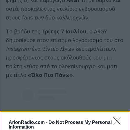
φήμης DJ και παραγωγό
ARGY
πήρε σάρκα και
οστά, προκαλώντας ντελίριο ενθουσιασμού
στους fans των δύο καλλιτεχνών.
Το βράδυ της
Τρίτης 7 Ιουλίου
, ο ARGY
δημοσίευσε στον επίσημο λογαριασμό του στο
Instagram
ένα βίντεο λίγων δευτερολέπτων,
προσφέροντας στους ακόλουθούς του μια
πρώτη γεύση από το ολοκαίνουργιο κομμάτι
με τίτλο
«Όλο Πιο Πάνω»
.
ArionRadio.com -
Do Not Process My Personal
Information