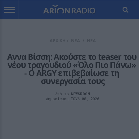
ΑΡΧΙΚΗ
/
ΝΕΑ
/
ΝΕΑ
Αννα Βίσση: Ακούστε το teaser του 
νέου τραγουδιού «Όλο Πιο Πάνω» 
‑ Ο ARGY επιβεβαίωσε τη 
συνεργασία τους
Από το
NEWSROOM
Δημοσίευση ΙΟΥΛ 08, 2026