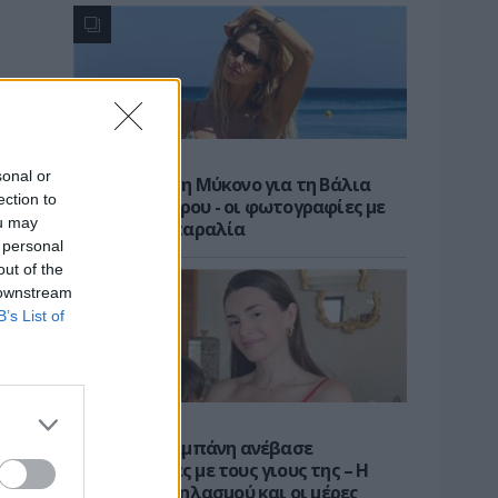
ΝΕΑ
sonal or
Διακοπές στη Μύκονο για τη Βάλια
ection to
Χατζηθεοδώρου - οι φωτογραφίες με
ou may
μαγιό στην παραλία
 personal
out of the
 downstream
B’s List of
CELEBS
H Ιωάννα Σιαμπάνη ανέβασε
φωτογραφίες με τους γιους της – Η
στιγμή του θηλασμού και οι μέρες