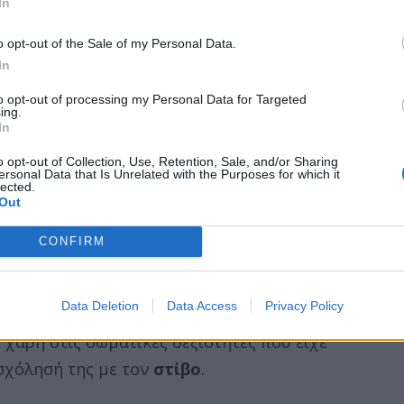
In
o opt-out of the Sale of my Personal Data.
In
to opt-out of processing my Personal Data for Targeted
ing.
In
ιρία αποκάλυψε δημόσια η ηθοποιός
 για απόπειρα κακοποίησης από γιατρό που
o opt-out of Collection, Use, Retention, Sale, and/or Sharing
ersonal Data that Is Unrelated with the Purposes for which it
lected.
τών. Η ηθοποιός παραχώρησε συνέντευξη
Out
inbow Mermaids
, όπου μεταξύ άλλων
λαγές που έχει φέρει το κίνημα
MeToo
σε
CONFIRM
 κλάδους.
Data Deletion
Data Access
Privacy Policy
α για το περιστατικό, τονίζοντας ότι η
χάρη στις σωματικές δεξιότητες που είχε
σχόλησή της με τον
στίβο
.