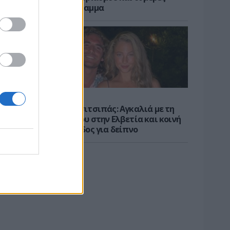
χωρίς πρόγραμμα
ΝΕΑ
Στέφανος Τσιτσιπάς: Αγκαλιά με τη
σύντροφό του στην Ελβετία και κοινή
βραδινή έξοδος για δείπνο