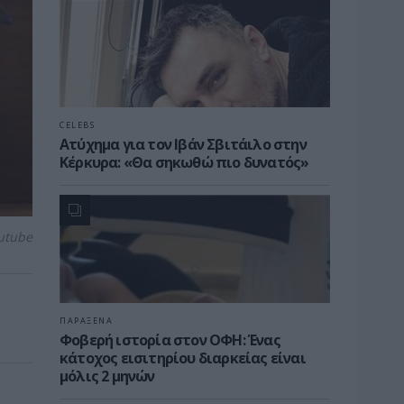
CELEBS
Ατύχημα για τον Ιβάν Σβιτάιλο στην
Κέρκυρα: «Θα σηκωθώ πιο δυνατός»
utube
ΠΑΡΑΞΕΝΑ
Φοβερή ιστορία στον ΟΦΗ: Ένας
κάτοχος εισιτηρίου διαρκείας είναι
μόλις 2 μηνών