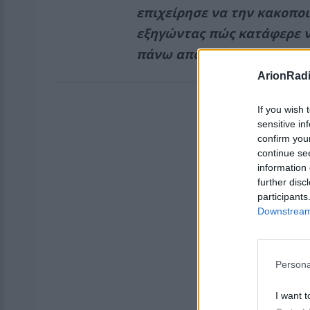
επιχείρησε να την κακοποι
εξηγώντας πώς κατάφερε ν
πάνω από δύο κρεβάτια.
ArionRad
If you wish 
sensitive in
confirm you
continue se
information 
further disc
participants
Downstream 
Persona
I want t