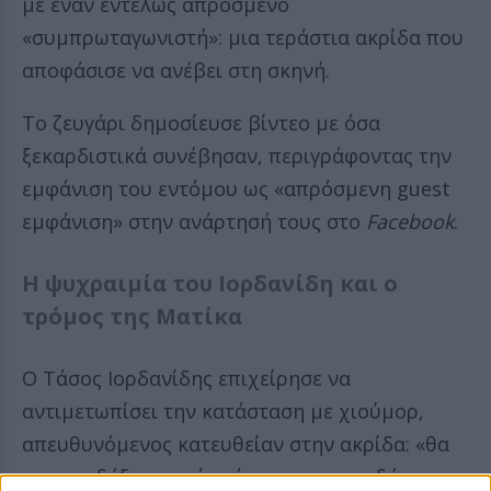
με έναν εντελώς απρόσμενο
«συμπρωταγωνιστή»: μια τεράστια ακρίδα που
αποφάσισε να ανέβει στη σκηνή.
Το ζευγάρι δημοσίευσε βίντεο με όσα
ξεκαρδιστικά συνέβησαν, περιγράφοντας την
εμφάνιση του εντόμου ως «απρόσμενη guest
εμφάνιση» στην ανάρτησή τους στο
Facebook
.
Η ψυχραιμία του Ιορδανίδη και ο
τρόμος της Ματίκα
Ο Τάσος Ιορδανίδης επιχείρησε να
αντιμετωπίσει την κατάσταση με χιούμορ,
απευθυνόμενος κατευθείαν στην ακρίδα: «θα
χοροπηδήξω κι εγώ, πάμε να χοροπηδήσουμε