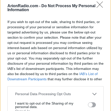
παρέα. Ποιος χοροπηδάει πιο πέρα;». Καθώς η
ArionRadio.com -
Do Not Process My Personal
Information
Θάλεια Ματίκα ήταν εμφανώς τρομαγμένη, ο
σύζυγός της συνέχισε να λέει στην ακρίδα:
If you wish to opt-out of the sale, sharing to third parties, or
«φύγε γιατί είναι ευαίσθητη, είναι από το
processing of your personal or sensitive information for
targeted advertising by us, please use the below opt-out
αστικό κέντρο η κυρία».
section to confirm your selection. Please note that after your
opt-out request is processed you may continue seeing
Η ακρίδα, ωστόσο, δεν άκουσε τις παρακλήσεις
interest-based ads based on personal information utilized by
και έκανε ένα απρόβλεπτο άλμα, με τον
us or personal information disclosed to third parties prior to
your opt-out. You may separately opt-out of the further
ηθοποιό να αναφωνεί: «Μην μου το κάνεις
disclosure of your personal information by third parties on the
αυτό, ωχ πού πήγε; Είναι ατίθαση. Όχι αγοράκι
IAB’s list of downstream participants. This information may
also be disclosed by us to third parties on the
IAB’s List of
μου εδώ παίζω μόνος μου». Η Ματίκα ρωτούσε
Downstream Participants
that may further disclose it to other
αγωνιωδώς «πού 'ντο;» και ο Ιορδανίδης
third parties.
απαντούσε: «δεν ξέρω. Να βάλουμε όλο το
Personal Data Processing Opt Outs
Κιλκίς να το ψάξει, συνέχισε».
I want to opt-out of the Sharing of my
personal data.
Opted In