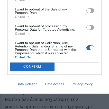
Το κοινό αποκαλύπτει την ακρίδα
I want to opt-out of the Sale of my
Personal Data.
Τα πράγματα έγιναν χειρότερα όταν κάποιος
Opted In
από το κοινό φώναξε προς τη Θάλεια Ματίκα
I want to opt-out of processing my
«δίπλα σου», αποκαλύπτοντας τη θέση της
Personal Data for Targeted Advertising.
Opted In
ακρίδας. Η ηθοποιός πετάχτηκε όρθια
I want to opt-out of Collection, Use,
φωνάζοντας «Τι;; Χριστός και Παναγία»,
Retention, Sale, and/or Sharing of my
Personal Data that Is Unrelated with the
ζητώντας παράλληλα από τον Ιορδανίδη να
Purposes for which it was collected.
Opted Out
μην σκοτώσει το έντομο.
CONFIRM
Ο Ιορδανίδης αποφάσισε να χρησιμοποιήσει
ένα ποτήρι από τα σκηνικά για να παγιδεύσει
την ακρίδα που βρισκόταν πάνω στον καναπέ,
Data Deletion
Data Access
Privacy Policy
αλλά στη διαδικασία λέρωσε το έπιπλο. Η
Ματίκα δεν άφησε ασχολίαστη την
«αποτελεσματικότητά» του: «άχρηστος ρε…