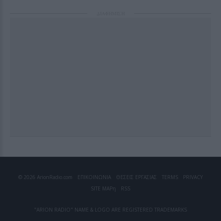
ΔΙΑΦΗΜΙΣΗ
© 2026 ArionRadio.com
ΕΠΙΚΟΙΝΩΝΙΑ
ΘΕΣΕΙΣ ΕΡΓΑΣΙΑΣ
TERMS
PRIVACY
SITE MAP
η
RSS
"ARION RADIO" NAME & LOGO ARE REGISTERED TRADEMARKS