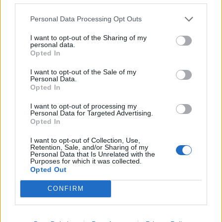
αρκετά «γαλλικά»: «Αρχίσαμε τις μαλ@@@ες,
Personal Data Processing Opt Outs
θα μου σπάσουν τα αρχ@@@α».
I want to opt-out of the Sharing of my
personal data.
«Γαμ… τα λαγοκέφαλα» συνέχισε στο ίδιο ύφος
Opted In
ο Μιχάλης Ιατρόπουλος με την γυναίκα που
I want to opt-out of the Sale of my
ήταν μαζί του στο σκάφος να παρατηρεί ότι ο
Personal Data.
Opted In
ένας από τους λαγοκέφαλους είχε καταπιεί το
αγκίστρι.
I want to opt-out of processing my
Personal Data for Targeted Advertising.
Opted In
Χαρακτηριστική της οργής του Μιχάλη
I want to opt-out of Collection, Use,
Ιατρόπουλου για το ψάρι που έχει
Retention, Sale, and/or Sharing of my
Personal Data that Is Unrelated with the
«επικηρυχθεί» για τον κίνδυνο που αποτελεί, η
Purposes for which it was collected.
Opted Out
λεζάντα της ανάρτησής του στο Instagram.
CONFIRM
«Τελικά από τους μαλ@@@ες δεν γλυτώνεις
πουθενά...» έγραψε ο Μιχάλης Ιατρόπουλος.