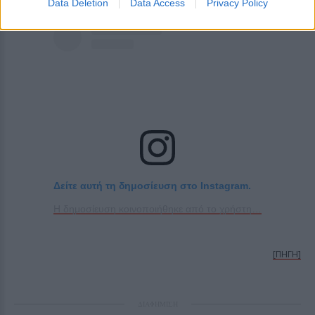
Data Deletion
Data Access
Privacy Policy
Δείτε αυτή τη δημοσίευση στο Instagram.
Η δημοσίευση κοινοποιήθηκε από το χρήστη Mixalis Iatropoulos (@iatropoulosmixalis_official)
[ΠΗΓΗ]
ΔΙΑΦΗΜΙΣΗ