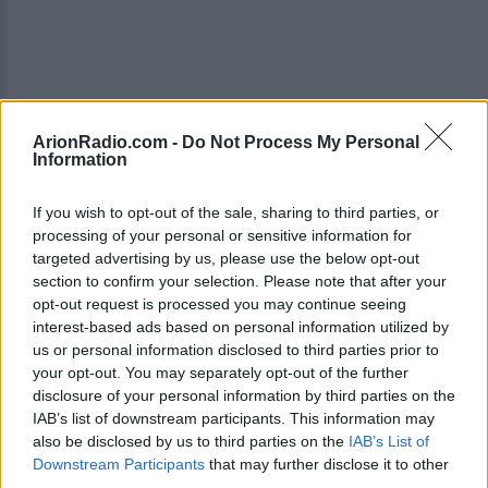
ArionRadio.com -
Do Not Process My Personal
Information
If you wish to opt-out of the sale, sharing to third parties, or
processing of your personal or sensitive information for
targeted advertising by us, please use the below opt-out
section to confirm your selection. Please note that after your
opt-out request is processed you may continue seeing
interest-based ads based on personal information utilized by
us or personal information disclosed to third parties prior to
your opt-out. You may separately opt-out of the further
Αιτία; Οι δύο λαγοκέφαλοι που έπιασαν δύο
disclosure of your personal information by third parties on the
IAB’s list of downstream participants. This information may
από τα αγκίστρια της πετονιάς του.
also be disclosed by us to third parties on the
IAB’s List of
Downstream Participants
that may further disclose it to other
Η αντίδραση του ηθοποιού περιελάμβανε και
third parties.