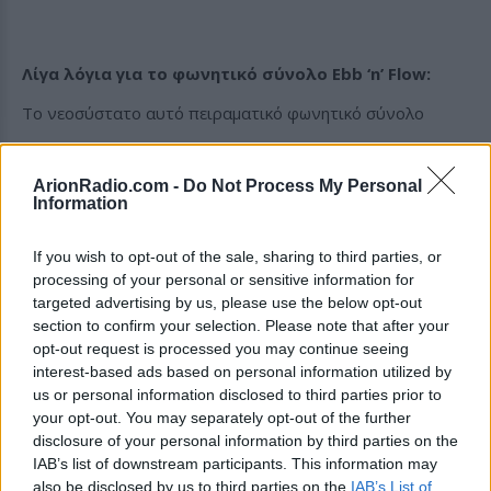
Λίγα λόγια για το φωνητικό σύνολο Ebb ‘n’ Flow:
Το νεοσύστατο αυτό πειραματικό φωνητικό σύνολο
γεννήθηκε τον Οκτώβριο του 2015 από τη μαέστρο
ArionRadio.com -
Do Not Process My Personal
Κωνσταντίνα Σαμακοβλή και τη χορεύτρια Ευαγγελία
Information
Χωριανοπούλου, με στόχο τη διερεύνηση των
If you wish to opt-out of the sale, sharing to third parties, or
΄΄αχαρτογράφητων νερών΄΄ διάδρασης του αυτοσχεδιασμού
processing of your personal or sensitive information for
targeted advertising by us, please use the below opt-out
φωνής και κίνησης στην Ελλάδα. Ο πυρήνας των 13
section to confirm your selection. Please note that after your
γυναικών που το αποτελούν ταξιδεύει με μόνη ”σχεδία”
opt-out request is processed you may continue seeing
interest-based ads based on personal information utilized by
την κοινή αγάπη για τη μουσική και τον πειραματισμό. Η
us or personal information disclosed to third parties prior to
your opt-out. You may separately opt-out of the further
ομάδα Ebb ‘n’ Flow δε διαφέρει πολύ από το κοινό της.
disclosure of your personal information by third parties on the
Και οι δύο δρουν προσθετικά στην πλημμυρίδα της
IAB’s list of downstream participants. This information may
also be disclosed by us to third parties on the
IAB’s List of