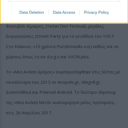
συνεχίζονται μέχρι σήμερα. Με το συγκρότημα της έχει
Data Deletion
Data Access
Privacy Policy
εμφανιστεί σε πολλά Φεστιβάλ (Puzzlemusik Festival,
Φεστιβάλ Χίμαιρες, Cretan Diet Festival), μεγάλες
διοργανώσεις (Street Party για τα γενέθλια του 105.5
Στο Κόκκινο, «10 χρόνια Puzzlemusik» κ.α.) καθώς και σε
χώρους όπως τα six d.o.g.s και ΙΛΙΟΝ plus.
To «Μια Ανάσα Δρόμος» συμπεριελήφθηκε στις λίστες με
τα καλύτερα του 2015 σε Avopolis.gr, Mixgrill.gr,
Δισκοπάθεια και Polaroid Android. Το δεύτερο άλμπουμ
της «Μια Ανάσα Μετά» κυκλοφόρησε μόλις πρόσφατα,
στις 26 Απριλίου 2017.