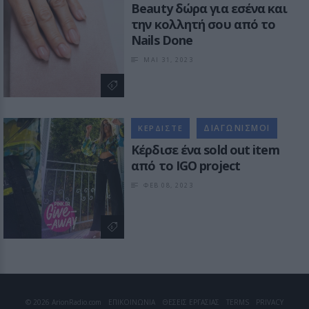
Βeauty δώρα για εσένα και
την κολλητή σου από το
Nails Done
ΜΑΙ 31, 2023
ΔΙΑΓΩΝΙΣΜΟΙ
ΚΕΡΔΙΣΤΕ
Κέρδισε ένα sold out item
από το IGO project
ΦΕΒ 08, 2023
© 2026 ArionRadio.com
ΕΠΙΚΟΙΝΩΝΙΑ
ΘΕΣΕΙΣ ΕΡΓΑΣΙΑΣ
TERMS
PRIVACY