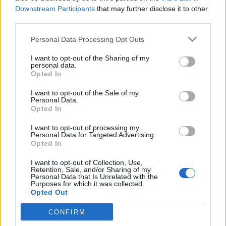
συγκίνησης και της ταυτόχρονης πλεύσης προς την
Downstream Participants
that may further disclose it to other
third parties.
αλήθεια της μουσικής.
Personal Data Processing Opt Outs
To σύνολο ερμηνεύει πρωτότυπες συνθέσεις και
διασκευάζει, μεταξύ άλλων, μουσική των Radiohead,
I want to opt-out of the Sharing of my
personal data.
Opted In
Björk, Jamiroquai.
I want to opt-out of the Sale of my
Personal Data.
Opted In
Λίγα λόγια για την Μαρία Λατσίνου και το
συγκρότημα της:
I want to opt-out of processing my
Personal Data for Targeted Advertising.
Opted In
Η Μαρία Λατσίνου εμφανίστηκε σαν σόλο καλλιτέχνης
I want to opt-out of Collection, Use,
τον Φεβρουάριο του 2015 με το άλμπουμ «Μια Ανάσα
Retention, Sale, and/or Sharing of my
Personal Data that Is Unrelated with the
Δρόμος», το οποίο περιείχε τραγούδια του Χρήστου
Purposes for which it was collected.
Opted Out
Αλεξόπουλου. Της κυκλοφορίας του άλμπουμ
CONFIRM
προηγήθηκαν τακτικές ζωντανές εμφανίσεις οι οποίες