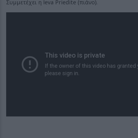
Συμμετέχει η Ieva Priedite (πιάνο).