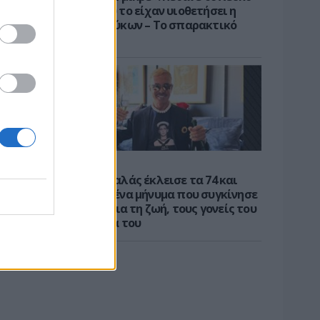
κουτάβι που το είχαν υιοθετήσει η
αγέλη των λύκων – Το σπαρακτικό
βίντεο
CELEBS
Ο Λάκης Γαβαλάς έκλεισε τα 74 και
μοιράστηκε ένα μήνυμα που συγκίνησε
- Τι έγραψε για τη ζωή, τους γονείς του
και την υγεία του