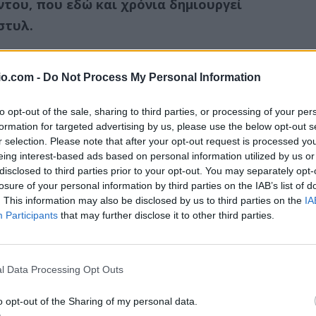
του, που εδώ και χρόνια δημιουργεί
 στυλ.
οντας απλά κοσμήματα για εμένα και τις
io.com -
Do Not Process My Personal Information
α ότι το αγαπώ πολύ και θα ήθελα να
11 λοιπόν, γράφτηκα σε σχολή
to opt-out of the sale, sharing to third parties, or processing of your per
ότε άνοιξε για μένα ο κόσμος του
formation for targeted advertising by us, please use the below opt-out s
r selection. Please note that after your opt-out request is processed y
όνο έχω και το δικό μου εργαστήριο στην
eing interest-based ads based on personal information utilized by us or
σσότερες ώρες της ημέρας μου".
disclosed to third parties prior to your opt-out. You may separately opt-
losure of your personal information by third parties on the IAB’s list of
υσο δαχτυλίδι!
. This information may also be disclosed by us to third parties on the
IA
Participants
that may further disclose it to other third parties.
γωνισμό κάντε follow στο λογαριασμό μας
e στο ποστ του διαγωνισμού
l Data Processing Opt Outs
o opt-out of the Sharing of my personal data.