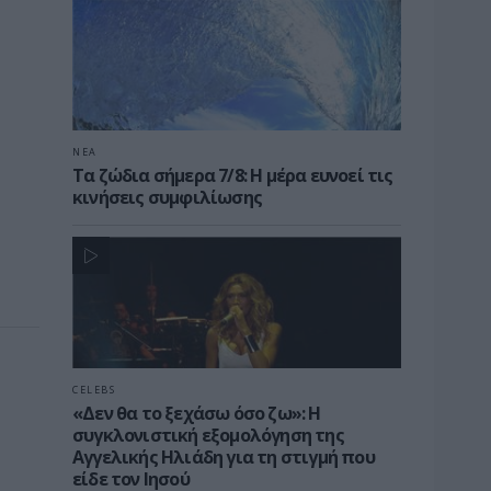
ΝΕΑ
Τα ζώδια σήμερα 7/8: Η μέρα ευνοεί τις
κινήσεις συμφιλίωσης
CELEBS
«Δεν θα το ξεχάσω όσο ζω»: Η
συγκλονιστική εξομολόγηση της
Αγγελικής Ηλιάδη για τη στιγμή που
είδε τον Ιησού