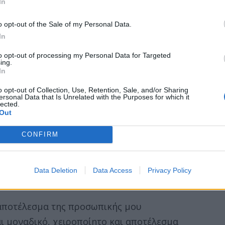
In
ια διαρκή αναζήτηση για νέες φόρμες.
o opt-out of the Sale of my Personal Data.
ορεί το οτιδήποτε που θα δω να
In
ι καινούργιο. Μου αρέσει η απλότητα και
to opt-out of processing my Personal Data for Targeted
ing.
 συνδυασμό με κάτι που θα δώσει την
In
Χρησιμοποιώ κατά βάση ασήμι, το οποίο
o opt-out of Collection, Use, Retention, Sale, and/or Sharing
 πέτρες ώστε να το αναδείξω".
ersonal Data that Is Unrelated with the Purposes for which it
lected.
Out
CONFIRM
χαρακτηρίζονται από μια
ιάθεση, χωρίς βέβαια να
ο ρομαντικό στοιχείο
Data Deletion
Data Access
Privacy Policy
 αποτέλεσμα της προσωπικής μου
αι μοναδικό, χειροποίητο και αποτέλεσμα