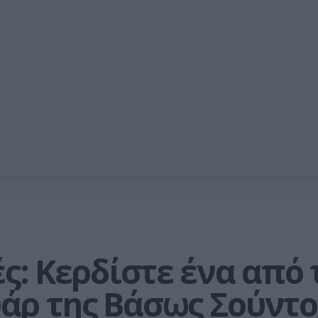
ς: Κερδίστε ένα από τ
άρ της Βάσως Σούντ