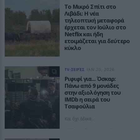
Το Μικρό Σπίτι στο
Λιβάδι: Η νέα
τηλεοπτική μεταφορά
έρχεται τον Ιούλιο στο
Netflix και ήδη
ετοιμάζεται για δεύτερο
κύκλο
Μια νέα εκδοχή μιας ιστορίας
που μεγάλωσε γενιές
TV-ΣΕΙΡΈΣ
ΙΑΝ 20, 2026
ΔΕΣΠΟΙΝΑ ΠΟΛΥΧΡΟΝΙΔΟΥ
Ριφιφί για... Όσκαρ:
Πάνω από 9 μονάδες
στην αξιολόγηση τoυ
IMDb η σειρά του
Τσαφούλια
Και όχι άδικα...
ΔΕΣΠΟΙΝΑ ΠΟΛΥΧΡΟΝΙΔΟΥ