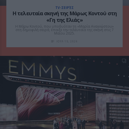
TV-ΣΕΙΡΈΣ
Η τελευταία σκηνή της Μάρως Κοντού στη
«Γη της Ελιάς»
Η Μάρω Κοντού, που υποδυόταν τη «Μαρία Αναγνώστου»
στη δημοφιλή σειρά, έπαιξε την τελευταία της σκηνή στις 7
Μαΐου 2025.
ΙΟΥΛ 15, 2026