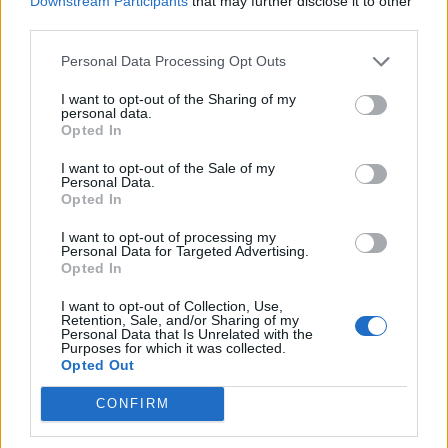
οπωσδήποτε να
Downstream Participants
that may further disclose it to other
ξεκινήσεις στο Netflix
third parties.
Personal Data Processing Opt Outs
Αν ψάχνεις σειρές που
συνδυάζουν το έξυπνο
χιούμορ με την ωμή αλήθεια
I want to opt-out of the Sharing of my
των ανθρώπινων σχέσεων και
personal data.
των κοινωνικών στερεοτύπων
Opted In
ΠΕΤΡΟΣ ΚΑΛΟΓΕΡΑΣ
I want to opt-out of the Sale of my
TV-ΣΕΙΡΈΣ
ΑΠΡ 29, 2026
Personal Data.
Opted In
Ted Lasso Season 4:
Αποκαλύφθηκε το
I want to opt-out of processing my
πρώτο trailer για τη
Personal Data for Targeted Advertising.
Opted In
μεγάλη επιστροφή του
Ted
I want to opt-out of Collection, Use,
Retention, Sale, and/or Sharing of my
Personal Data that Is Unrelated with the
Επιτέλους...
Purposes for which it was collected.
Opted Out
ΠΕΤΡΟΣ ΚΑΛΟΓΕΡΑΣ
CONFIRM
QUIZ
TV-ΣΕΙΡΈΣ
ΑΠΡ 19, 2026