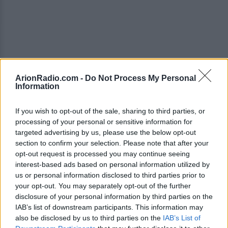
ArionRadio.com -
Do Not Process My Personal
TV-ΣΕΙΡΈΣ
ΙΟΥΛ 03, 2026
Information
Baywatch: Κυκλοφόρησε
νέο teaser για το reboot
If you wish to opt-out of the sale, sharing to third parties, or
της εμβληματικής σειράς
processing of your personal or sensitive information for
targeted advertising by us, please use the below opt-out
Περιλαμβάνει 12 επεισόδια και
section to confirm your selection. Please note that after your
αναμένεται να κάνει πρεμιέρα
opt-out request is processed you may continue seeing
τον Ιανουάριο του 2027
interest-based ads based on personal information utilized by
us or personal information disclosed to third parties prior to
your opt-out. You may separately opt-out of the further
disclosure of your personal information by third parties on the
TV-ΣΕΙΡΈΣ
ΜΑΙ 06, 2026
IAB’s list of downstream participants. This information may
5 σειρές που πρέπει
also be disclosed by us to third parties on the
IAB’s List of