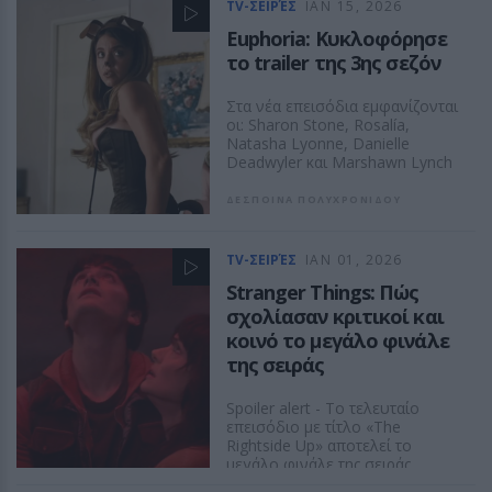
TV-ΣΕΙΡΈΣ
ΙΑΝ 15, 2026
Euphoria: Κυκλοφόρησε
το trailer της 3ης σεζόν
Στα νέα επεισόδια εμφανίζονται
οι: Sharon Stone, Rosalía,
Natasha Lyonne, Danielle
Deadwyler και Marshawn Lynch
ΔΕΣΠΟΙΝΑ ΠΟΛΥΧΡΟΝΙΔΟΥ
TV-ΣΕΙΡΈΣ
ΙΑΝ 01, 2026
Stranger Things: Πώς
σχολίασαν κριτικοί και
κοινό το μεγάλο φινάλε
της σειράς
Spoiler alert - Το τελευταίο
επεισόδιο με τίτλο «The
Rightside Up» αποτελεί το
μεγάλο φινάλε της σειράς