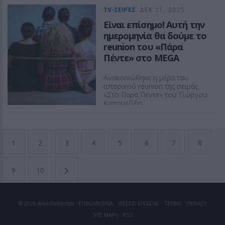
ΔΕΣΠΟΙΝΑ ΠΟΛΥΧΡΟΝΙΔΟΥ
TV-ΣΕΙΡΈΣ
ΔΕΚ 11, 2025
Είναι επίσημο! Αυτή την
ημερομηνία θα δούμε το
reunion του «Πάρα
Πέντε» στο MEGA
Ανακοινώθηκε η μέρα του
ιστορικού reunion της σειράς
«Στο Παρά Πέντε» του Γιώργου
Καπουτζίδη
ΔΕΣΠΟΙΝΑ ΠΟΛΥΧΡΟΝΙΔΟΥ
1
2
3
4
5
6
7
8
9
10
© 2026 ArionRadio.com
ΕΠΙΚΟΙΝΩΝΙΑ
ΘΕΣΕΙΣ ΕΡΓΑΣΙΑΣ
TERMS
PRIVACY
SITE MAP
η
RSS