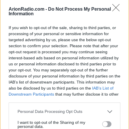
πρώτο trailer για τη
μεγάλη επιστροφή του
ArionRadio.com -
Do Not Process My Personal
Information
Ted
Επιτέλους...
If you wish to opt-out of the sale, sharing to third parties, or
processing of your personal or sensitive information for
ΠΕΤΡΟΣ ΚΑΛΟΓΕΡΑΣ
targeted advertising by us, please use the below opt-out
section to confirm your selection. Please note that after your
QUIZ
TV-ΣΕΙΡΈΣ
opt-out request is processed you may continue seeing
ΑΠΡ 19, 2026
interest-based ads based on personal information utilized by
Ποιος ήρωας από τα
us or personal information disclosed to third parties prior to
Φιλαράκια είσαι
your opt-out. You may separately opt-out of the further
σύμφωνα με το ζώδιό
disclosure of your personal information by third parties on the
σου
IAB’s list of downstream participants. This information may
also be disclosed by us to third parties on the
IAB’s List of
Για να δούμε, ήσουν
Downstream Participants
that may further disclose it to other
πρωταγωνιστής ή guest;
third parties.
ΔΕΣΠΟΙΝΑ ΠΟΛΥΧΡΟΝΙΔΟΥ
Personal Data Processing Opt Outs
TV-ΣΕΙΡΈΣ
ΑΠΡ 03, 2026
Ο Iησoύς από τη
I want to opt-out of the Sharing of my
personal data.