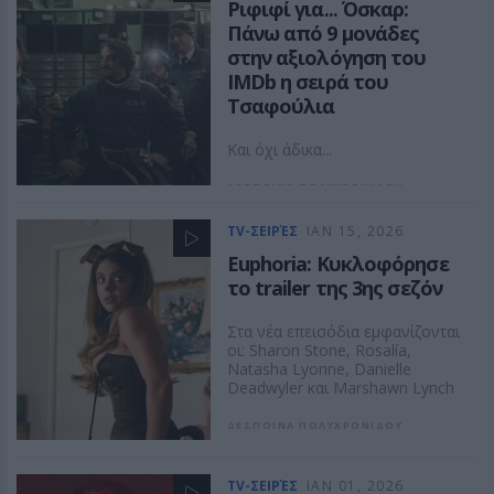
Ριφιφί για... Όσκαρ:
Πάνω από 9 μονάδες
στην αξιολόγηση τoυ
IMDb η σειρά του
Τσαφούλια
Και όχι άδικα...
ΔΕΣΠΟΙΝΑ ΠΟΛΥΧΡΟΝΙΔΟΥ
TV-ΣΕΙΡΈΣ
ΙΑΝ 15, 2026
Euphoria: Κυκλοφόρησε
το trailer της 3ης σεζόν
Στα νέα επεισόδια εμφανίζονται
οι: Sharon Stone, Rosalía,
Natasha Lyonne, Danielle
Deadwyler και Marshawn Lynch
ΔΕΣΠΟΙΝΑ ΠΟΛΥΧΡΟΝΙΔΟΥ
TV-ΣΕΙΡΈΣ
ΙΑΝ 01, 2026