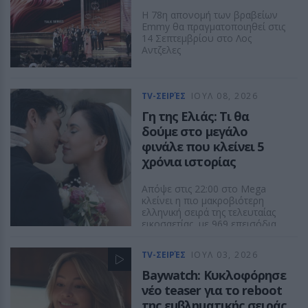
Η 78η απονομή των βραβείων
Emmy θα πραγματοποιηθεί στις
14 Σεπτεμβρίου στο Λος
Αντζελες
TV-ΣΕΙΡΈΣ
ΙΟΥΛ 08, 2026
Γη της Ελιάς: Τι θα
δούμε στο μεγάλο
φινάλε που κλείνει 5
χρόνια ιστορίας
Απόψε στις 22:00 στο Mega
κλείνει η πιο μακροβιότερη
ελληνική σειρά της τελευταίας
εικοσαετίας, με 969 επεισόδια
και αμέτρητες αναμνήσεις.
TV-ΣΕΙΡΈΣ
ΙΟΥΛ 03, 2026
Baywatch: Κυκλοφόρησε
νέο teaser για το reboot
της εμβληματικής σειράς