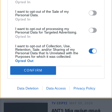
Ναζαρέτ επιστρέφει
Opted In
στην τηλεόραση
I want to opt-out of the Sale of my
Personal Data.
Πότε θα δούμε τη θρησκευτική
Opted In
σειρά;
I want to opt-out of processing my
ΔΕΣΠΟΙΝΑ ΠΟΛΥΧΡΟΝΙΔΟΥ
Personal Data for Targeted Advertising.
Opted In
TV-ΣΕΙΡΈΣ
ΜΑΡ 10, 2026
I want to opt-out of Collection, Use,
Retention, Sale, and/or Sharing of my
Peaky Blinders: The
Personal Data that Is Unrelated with the
Purposes for which it was collected.
Immortal Man – Όσα
Opted Out
πρέπει να θυμάσαι από
τη σειρά πριν δεις την
CONFIRM
ταινία στο Netflix
Δείτε το Trailer της ταινίας
Data Deletion
Data Access
Privacy Policy
ΔΕΣΠΟΙΝΑ ΠΟΛΥΧΡΟΝΙΔΟΥ
TV-ΣΕΙΡΈΣ
ΜΑΡ 09, 2026
ANT1: Μία ακόμη σειρά