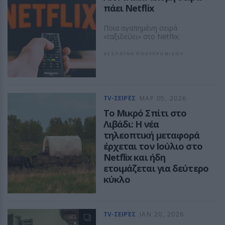
πάει Netflix
Ποια αγαπημένη σειρά
«ταξιδεύει» στο Netflix;
ΔΕΣΠΟΙΝΑ ΠΟΛΥΧΡΟΝΙΔΟΥ
TV-ΣΕΙΡΈΣ
ΜΑΡ 05, 2026
Το Μικρό Σπίτι στο
Λιβάδι: Η νέα
τηλεοπτική μεταφορά
έρχεται τον Ιούλιο στο
Netflix και ήδη
ετοιμάζεται για δεύτερο
κύκλο
Μια νέα εκδοχή μιας ιστορίας
που μεγάλωσε γενιές
TV-ΣΕΙΡΈΣ
ΙΑΝ 20, 2026
ΔΕΣΠΟΙΝΑ ΠΟΛΥΧΡΟΝΙΔΟΥ