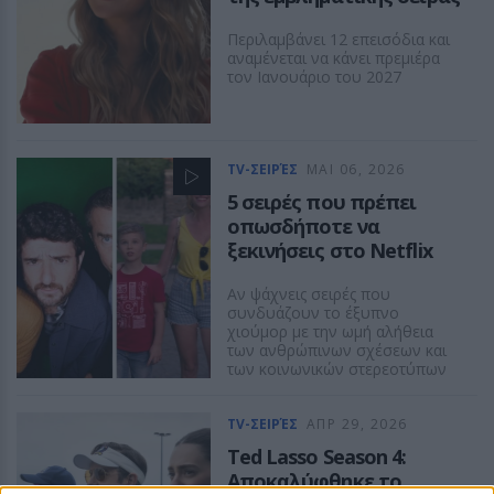
Περιλαμβάνει 12 επεισόδια και
αναμένεται να κάνει πρεμιέρα
τον Ιανουάριο του 2027
TV-ΣΕΙΡΈΣ
ΜΑΙ 06, 2026
5 σειρές που πρέπει
οπωσδήποτε να
ξεκινήσεις στο Netflix
Αν ψάχνεις σειρές που
συνδυάζουν το έξυπνο
χιούμορ με την ωμή αλήθεια
των ανθρώπινων σχέσεων και
των κοινωνικών στερεοτύπων
ΠΕΤΡΟΣ ΚΑΛΟΓΕΡΑΣ
TV-ΣΕΙΡΈΣ
ΑΠΡ 29, 2026
Ted Lasso Season 4:
Αποκαλύφθηκε το