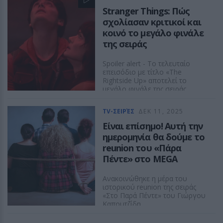
Stranger Things: Πώς
σχολίασαν κριτικοί και
κοινό το μεγάλο φινάλε
της σειράς
Spoiler alert - Το τελευταίο
επεισόδιο με τίτλο «The
Rightside Up» αποτελεί το
μεγάλο φινάλε της σειράς
ΔΕΣΠΟΙΝΑ ΠΟΛΥΧΡΟΝΙΔΟΥ
TV-ΣΕΙΡΈΣ
ΔΕΚ 11, 2025
Είναι επίσημο! Αυτή την
ημερομηνία θα δούμε το
reunion του «Πάρα
Πέντε» στο MEGA
Ανακοινώθηκε η μέρα του
ιστορικού reunion της σειράς
«Στο Παρά Πέντε» του Γιώργου
Καπουτζίδη
ΔΕΣΠΟΙΝΑ ΠΟΛΥΧΡΟΝΙΔΟΥ