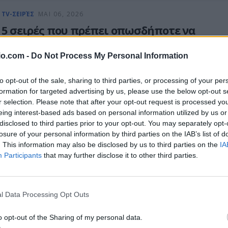
TV-ΣΕΙΡΈΣ
ΜΑΙ 06, 2026
5 σειρές που πρέπει οπωσδήποτε να
ξεκινήσεις στο Netflix
io.com -
Do Not Process My Personal Information
Αν ψάχνεις σειρές που συνδυάζουν το έξυπνο χιούμορ με την ωμή
αλήθεια των ανθρώπινων σχέσεων και των κοινωνικών
to opt-out of the sale, sharing to third parties, or processing of your per
στερεοτύπων
formation for targeted advertising by us, please use the below opt-out s
ΠΕΤΡΟΣ ΚΑΛΟΓΕΡΑΣ
r selection. Please note that after your opt-out request is processed y
eing interest-based ads based on personal information utilized by us or
disclosed to third parties prior to your opt-out. You may separately opt-
TV-ΣΕΙΡΈΣ
ΑΠΡ 29, 2026
losure of your personal information by third parties on the IAB’s list of
Ted Lasso Season 4: Αποκαλύφθηκε το
. This information may also be disclosed by us to third parties on the
IA
Participants
that may further disclose it to other third parties.
πρώτο trailer για τη μεγάλη επιστροφή το
Ted
l Data Processing Opt Outs
Επιτέλους...
ΠΕΤΡΟΣ ΚΑΛΟΓΕΡΑΣ
o opt-out of the Sharing of my personal data.