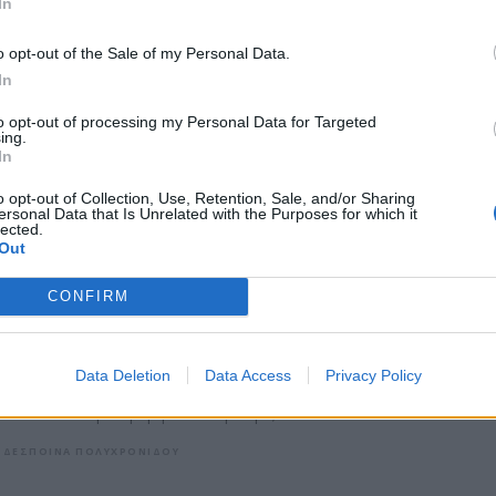
In
QUIZ
TV-ΣΕΙΡΈΣ
ΑΠΡ 19, 2026
o opt-out of the Sale of my Personal Data.
Ποιος ήρωας από τα Φιλαράκια είσαι
In
σύμφωνα με το ζώδιό σου
to opt-out of processing my Personal Data for Targeted
ing.
In
Για να δούμε, ήσουν πρωταγωνιστής ή guest;
ΔΕΣΠΟΙΝΑ ΠΟΛΥΧΡΟΝΙΔΟΥ
o opt-out of Collection, Use, Retention, Sale, and/or Sharing
ersonal Data that Is Unrelated with the Purposes for which it
lected.
Out
CONFIRM
TV-ΣΕΙΡΈΣ
ΑΠΡ 03, 2026
Ο Iησoύς από τη Ναζαρέτ επιστρέφει στην
τηλεόραση
Data Deletion
Data Access
Privacy Policy
Πότε θα δούμε τη θρησκευτική σειρά;
ΔΕΣΠΟΙΝΑ ΠΟΛΥΧΡΟΝΙΔΟΥ