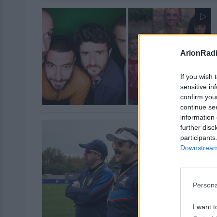
ArionRad
If you wish 
sensitive in
confirm you
continue se
information 
further disc
participants
Downstream 
Persona
I want t