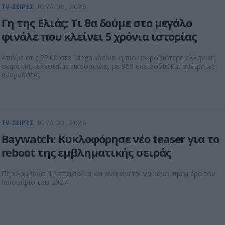
TV-ΣΕΙΡΈΣ
ΙΟΥΛ 08, 2026
Γη της Ελιάς: Τι θα δούμε στο μεγάλο
φινάλε που κλείνει 5 χρόνια ιστορίας
Απόψε στις 22:00 στο Mega κλείνει η πιο μακροβιότερη ελληνική
σειρά της τελευταίας εικοσαετίας, με 969 επεισόδια και αμέτρητες
αναμνήσεις.
TV-ΣΕΙΡΈΣ
ΙΟΥΛ 03, 2026
Baywatch: Κυκλοφόρησε νέο teaser για το
reboot της εμβληματικής σειράς
Περιλαμβάνει 12 επεισόδια και αναμένεται να κάνει πρεμιέρα τον
Ιανουάριο του 2027