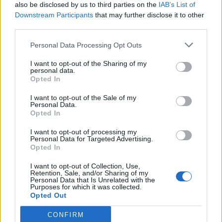
also be disclosed by us to third parties on the
IAB’s List of
Downstream Participants
that may further disclose it to other
Στις υπόλοιπες ταινίες που βγαίνουν στις
third parties.
αίθουσες, υπάρχει ένα υπαρξιακό αμερικανικό
Personal Data Processing Opt Outs
δράμα, μια γαλλική μαύρη κωμωδία αλλά και
ένα animation με ένα συμπαθέστατο έφηβο
I want to opt-out of the Sharing of my
personal data.
κράκεν.
Opted In
I want to opt-out of the Sale of my
Στις υπόλοιπες προτάσεις, από σήμερα μέχρι
Personal Data.
Opted In
και την Κυριακή, θα είναι ένα χορταστικό
τετραήμερο με το Lake Mode Festival για
I want to opt-out of processing my
Personal Data for Targeted Advertising.
όσους βρεθούν ή θέλουν να πάνε στη
Opted In
Θεσσαλονίκη, με εντυπωσιακά ονόματα από
I want to opt-out of Collection, Use,
Retention, Sale, and/or Sharing of my
πολλά είδη μουσικής.
Personal Data that Is Unrelated with the
Purposes for which it was collected.
Opted Out
Επίσης στο Netflix αν θες να κάτσεις σπίτι,
CONFIRM
υπάρχει μια ολλανδική ταινία μυστηρίου, ένα