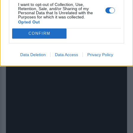
στον αέρα και προσγείωση στην περιοχή του
I want to opt-out of Collection, Use,
Retention, Sale, and/or Sharing of my
αυχένα, πριν γλιστρήσει για αρκετά μέτρα και
Personal Data that Is Unrelated with the
Purposes for which it was collected.
ακινητοποιηθεί στο μέσο της πίστας, μακριά
Opted Out
από τα δίχτυα ασφαλείας, σε εμφανώς σοβαρή
CONFIRM
κατάσταση.
Data Deletion
Data Access
Privacy Policy