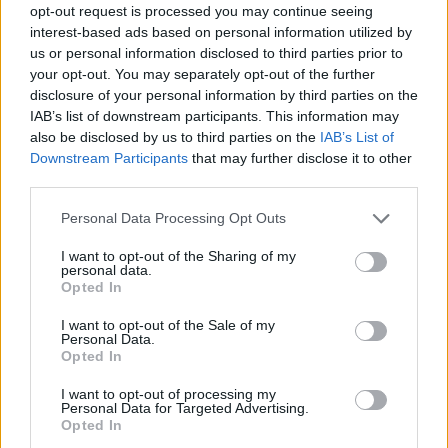
με την πόρτα
opt-out request is processed you may continue seeing
interest-based ads based on personal information utilized by
us or personal information disclosed to third parties prior to
Η Βον προσπαθούσε να “παλέψει” την αντίθετη
your opt-out. You may separately opt-out of the further
κλίση και κινούνταν ελαφρώς ανηφορικά, όταν
disclosure of your personal information by third parties on the
IAB’s list of downstream participants. This information may
ένα εξόγκωμα την πέταξε απότομα στον αέρα,
also be disclosed by us to third parties on the
IAB’s List of
με αποτέλεσμα να χτυπήσει με τη δεξιά
Downstream Participants
that may further disclose it to other
third parties.
πλευρά της την τέταρτη πόρτα της διαδρομής.
Personal Data Processing Opt Outs
Από εκείνο το σημείο άρχισε να εξελίσσεται η
I want to opt-out of the Sharing of my
καταστροφή.
personal data.
Opted In
Η Αμερικανίδα προσπάθησε να στρίψει το
I want to opt-out of the Sale of my
Personal Data.
σώμα της και να επανακτήσει την ισορροπία
Opted In
της στον αέρα, όμως προσγειώθηκε άτσαλα, με
I want to opt-out of processing my
τα σκι κάθετα στη γραμμή πτώσης.
Personal Data for Targeted Advertising.
Opted In
Ακολούθησε σφοδρή πτώση, νέο εκτίναγμα