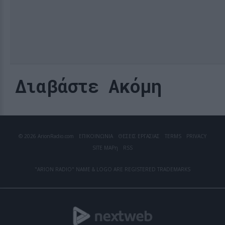
Διαβάστε Ακόμη
© 2026 ArionRadio.com
ΕΠΙΚΟΙΝΩΝΙΑ
ΘΕΣΕΙΣ ΕΡΓΑΣΙΑΣ
TERMS
PRIVACY
SITE MAP
η
RSS
"ARION RADIO" NAME & LOGO ARE REGISTERED TRADEMARKS