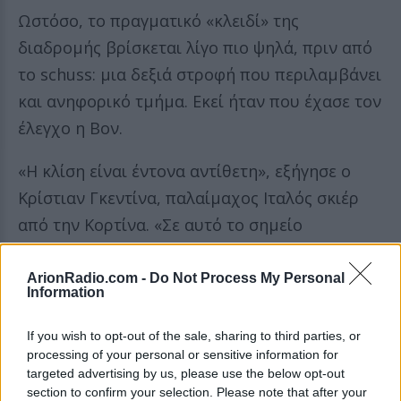
Ωστόσο, το πραγματικό «κλειδί» της
διαδρομής βρίσκεται λίγο πιο ψηλά, πριν από
το schuss: μια δεξιά στροφή που περιλαμβάνει
και ανηφορικό τμήμα. Εκεί ήταν που έχασε τον
έλεγχο η Βον.
«Η κλίση είναι έντονα αντίθετη», εξήγησε ο
Κρίστιαν Γκεντίνα, παλαίμαχος Ιταλός σκιέρ
από την Κορτίνα. «Σε αυτό το σημείο
καθορίζεται η ταχύτητα για όλη τη συνέχεια
της πίστας και αν δεν πάρεις τη σωστή
ArionRadio.com -
Do Not Process My Personal
Information
γραμμή, η διαφορά είναι τεράστια, γιατί
καταλήγεις να ανεβαίνεις ανηφορικά».
If you wish to opt-out of the sale, sharing to third parties, or
processing of your personal or sensitive information for
targeted advertising by us, please use the below opt-out
Το άλμα από το εξόγκωμα και η επαφή
section to confirm your selection. Please note that after your